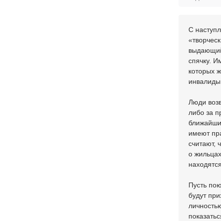
С наступл
«творческ
выдающийс
спячку. И
которых ж
инвалиды
Люди возв
либо за п
ближайших
имеют пра
считают, 
о жильцах
находятся
Пусть пою
будут при
личностью
показатьс