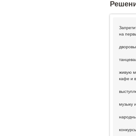
Решен
Запрети
на перв
дворовы
танцева
живую м
кафе и 
выступл
музыку 
народны
конкурс