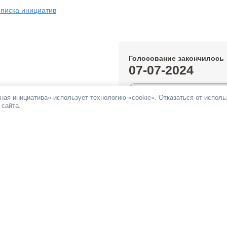
списка инициатив
Голосование закончилось
07-07-2024
1.65%
ная инициатива» использует технологию «cookie». Отказаться от испол
 сайта.
За инициативу подано:
1 652 гол
Против инициативы подано:
122 
Все инициативы автора
НОВОСТИ
ПАМЯТКА
ОБРАТНАЯ СВЯЗЬ
При поддержке
Фонда информационной д
ьных сетях