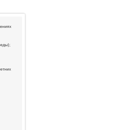
дениях
еды);
летних