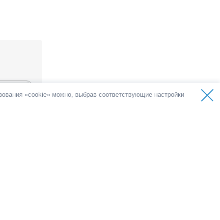
ьзования «cookie» можно, выбрав соответствующие настройки
оса
голоса
емократии