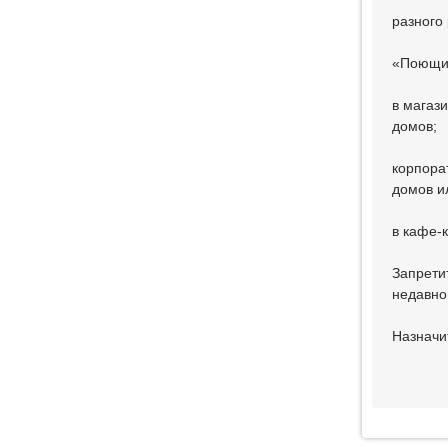
разного
«Поющи
в магаз
домов;
корпора
домов и
в кафе-к
Запрети
недавно
Назначи