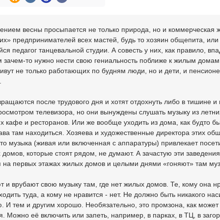
ением весны просыпается не только природа, но и коммерческая ж
их» предпринимателей всех мастей, будь то хозяин общепита, или
я педагог танцевальной студии. А совесть у них, как правило, впа
м зачем-то нужно нести свою гениальность поближе к жилым домам,
ивут не только работающих по будням люди, но и дети, и пенсионе
.
ращаются после трудового дня и хотят отдохнуть либо в тишине и 
росмотром телевизора, но они вынуждены слушать музыку из летни
 кафе и ресторанов. Или же вообще уходить из дома, как будто б
ва там находиться. Хозяева и художественные директора этих об
что музыка (живая или включенная с аппаратуры) привлекает посет
 домов, которые стоят рядом, не думают. А зачастую эти заведения
 на первых этажах жилых домов и целыми днями «гоняют» там муз
т и врубают свою музыку там, где нет жилых домов. Те, кому она н
ходить туда, а кому не нравится - нет. Не должно быть никакого на
. И тем и другим хорошо. Необязательно, это промзона, как может
я. Можно её включить или запеть, например, в парках, в ТЦ, в заго