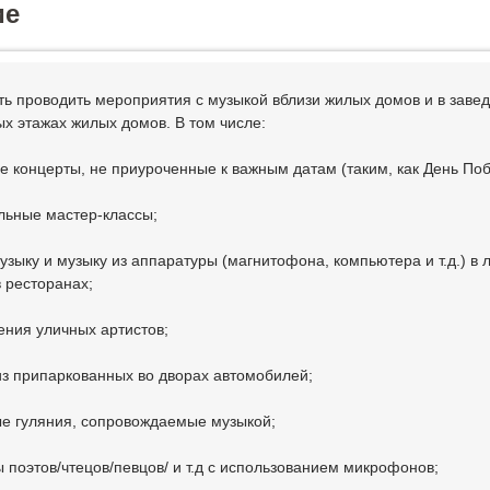
ие
ть проводить мероприятия с музыкой вблизи жилых домов и в заве
ых этажах жилых домов. В том числе:
е концерты, не приуроченные к важным датам (таким, как День Поб
льные мастер-классы;
узыку и музыку из аппаратуры (магнитофона, компьютера и т.д.) в 
в ресторанах;
ения уличных артистов;
из припаркованных во дворах автомобилей;
е гуляния, сопровождаемые музыкой;
ы поэтов/чтецов/певцов/ и т.д с использованием микрофонов;