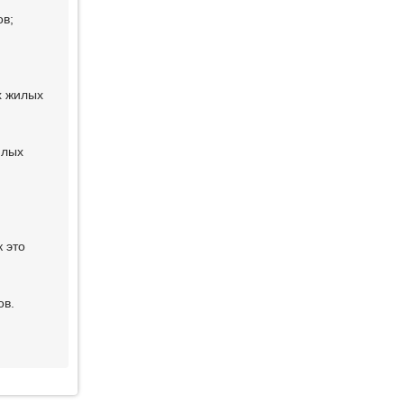
ов;
х жилых
илых
 это
ов.