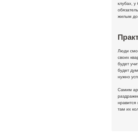
клубах, у
обязатель
жилым до
Практ
Люди смог
своих ква
будет учи
будет дум
нужно успе
Самим арт
раздражен
нравится 
там их ко