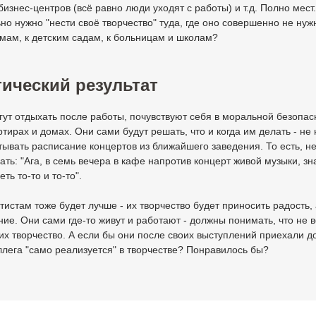
 бизнес-центров (всё равно люди уходят с работы) и т.д. Полно мест
но нужно "нести своё творчество" туда, где оно совершенно не нужн
мам, к детским садам, к больницам и школам?
ический результат
ут отдыхать после работы, почувствуют себя в моральной безопас
ртирах и домах. Они сами будут решать, что и когда им делать - не
тывать расписание концертов из ближайшего заведения. То есть, н
ать: "Ага, в семь вечера в кафе напротив концерт живой музыки, зн
ть то-то и то-то".
истам тоже будет лучше - их творчество будет приносить радость, 
ие. Они сами где-то живут и работают - должны понимать, что не 
их творчество. А если бы они после своих выступлений приехали д
ллега "само реализуется" в творчестве? Понравилось бы?