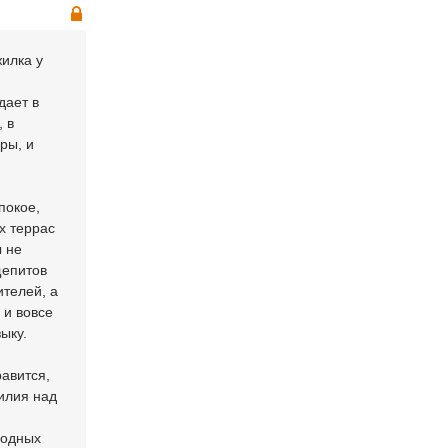
илка у
дает в
 в
ры, и
покое,
х террас
ы не
щепитов
ителей, а
 и вовсе
ыку.
равится,
силия над
родных