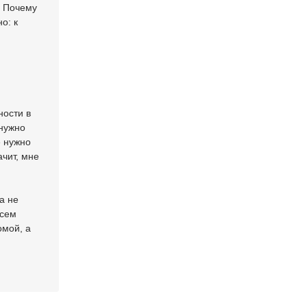
. Почему
о: к
ности в
 нужно
е нужно
ачит, мне
а не
всем
омой, а