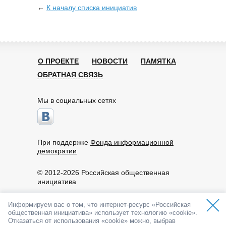
←
К началу списка инициатив
О ПРОЕКТЕ
НОВОСТИ
ПАМЯТКА
ОБРАТНАЯ СВЯЗЬ
Мы в социальных сетях
При поддержке
Фонда информационной
демократии
© 2012-2026 Российская общественная
инициатива
Пользовательское соглашение
Информируем вас о том, что интернет-ресурс «Российская
По вопросам работы портала обращайтесь:
общественная инициатива» использует технологию «cookie».
info@roi.ru
Отказаться от использования «cookie» можно, выбрав