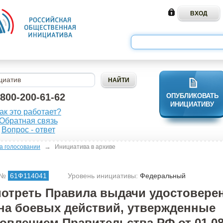
-800-200-61-62
ОПУБЛИКОВАТЬ
ИНИЦИАТИВУ
ак это работает?
Обратная связь
Вопрос - ответ
→
а голосовании
Инициатива в архиве
 №
61Ф114041
Уровень инициативы:
Федеральный
отреть Правила выдачи удостовере
на боевых действий, утвержденные
овлением Правительства РФ от 01.08