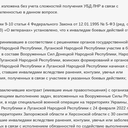
изложена без учета сложностей получения УБД ЛНР в связи с
мленностью в данном вопросе.
ми 9-10 статьи 4 Федерального Закона от 12.01.1995 № 5-ФЗ (ред. 
3) «О ветеранах» установлено, что к инвалидам боевых действий о
принимавшие в соответствии с решениями органов государственной
Народной Республики, Луганской Народной Республики участие в 
х в составе Вооруженных Сил Донецкой Народной Республики, Нар
Луганской Народной Республики, воинских формирований и органо
Народной Республики и Луганской Народной Республики начиная с
, ставшие инвалидами вследствие ранения, контузии, увечья или
ия, полученных в связи с участием в указанных боевых действиях;
 заключившие контракт (имевшие иные правоотношения) с организ
ующими выполнению задач, возложенных на Вооруженные Силы Ро
и, в ходе специальной военной операции на территориях Украины,
Республики и Луганской Народной Республики с 24 февраля 2022 г
территориях Запорожской области и Херсонской области с 30 сентя
вшие инвалидами вследствие ранения, контузии, увечья или заболе
ых в связи с исполнением обязанностей по содействию выполнени