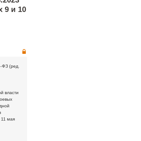
 9 и 10
-ФЗ (ред.
й
ой власти
боевых
одной
в
 11 мая