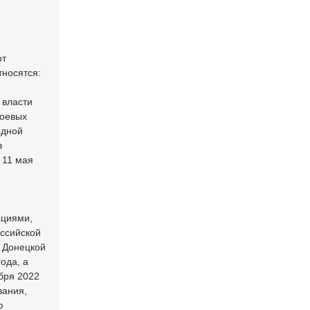
от
тносятся:
 власти
боевых
одной
в
 11 мая
ациями,
ссийской
 Донецкой
ода, а
бря 2022
вания,
ю