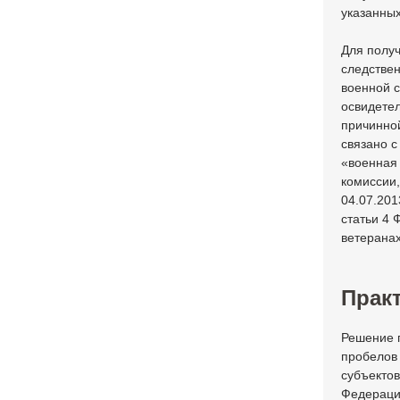
указанных
Для полу
следствен
военной 
освидете
причинно
связано с
«военная
комиссии
04.07.201
статьи 4 
ветеранах
Практ
Решение 
пробелов 
субъектов
Федераци