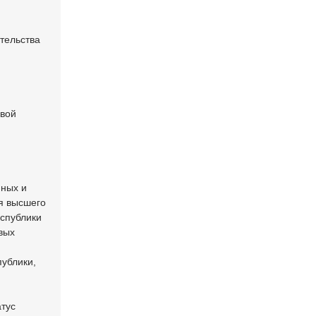
тельства
овой
нных и
я высшего
еспублики
вых
ублики,
тус