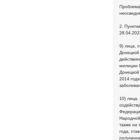
Проблема 
неосведо
2. Пункта
28.04.202
9) лица, 
Донецкой 
действия
милиции 
Донецкой 
2014 года
заболеван
10) лица,
содейств
Федераци
Народной 
также на 
года, ста
полученн