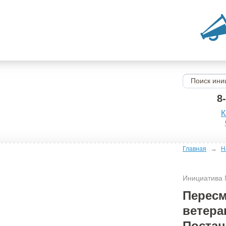
8
К
→
Главная
Н
Инициатива
Пересм
ветера
Постан