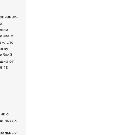
причинно-
на
ении
ение о
е». Это
овку
чебной
ации от
 9-10
ению
ии новых
циальных