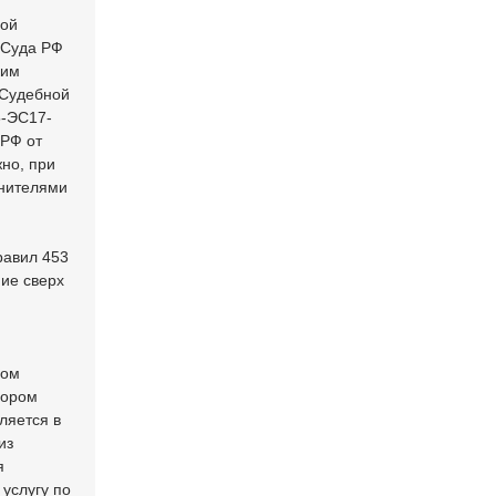
ной
 Суда РФ
ким
 Судебной
5-ЭС17-
 РФ от
но, при
нителями
равил 453
ние сверх
лом
бором
ляется в
из
я
услугу по