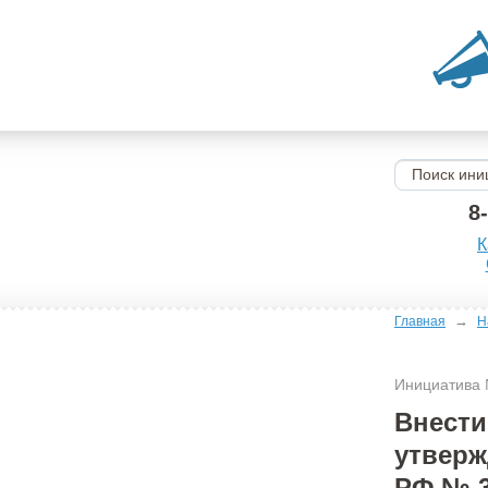
8
К
→
Главная
Н
Инициатива
Внести
утверж
РФ № 35