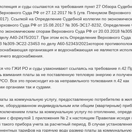
яспекция и суды ссылаются на требования пункт 27 Обзора Судеб
Верховного Суда РФ от 27.12.2017 № 5 (утв. Пленумом Верховного
2017). Ссылкой на Определение Судебной коллегии по экономичес
ерховного Суда РФ от 15.08.2017 № 305-ЭС17-8232, Определение
 по экономическим спорам Верховного Суда РФ от 20.03.2018 №30
делу А40-2475/2017. При этом есть Определение Верховного Суда
23 №309-ЭС22-23453 по делу А60-52343/2021которое противополож
лоснабжающая организация и водоснабжающая не являются испол
рячего водоснабжения.
я что ГЖИ РО и суды узаконивают ссылаясь на требование п.42 П
ь взимания платы за не поставленную тепловую энергию и получе
СО. Все это происходит из-за неправильного толкования п.42 как
и органами так и судами.
латы за коммунальную услугу, предоставленную потребителю в жи
и, оборудованном индивидуальным или общим (квартирным) при
 исключением платы за коммунальную услугу по отоплению, опреде
твии с формулой 1 приложения № 2 к настоящим Правилам исходя 
 такого прибора учета за расчетный период. В случае установлени
нентных тарифов на горячую воду размер платы за коммунальную 