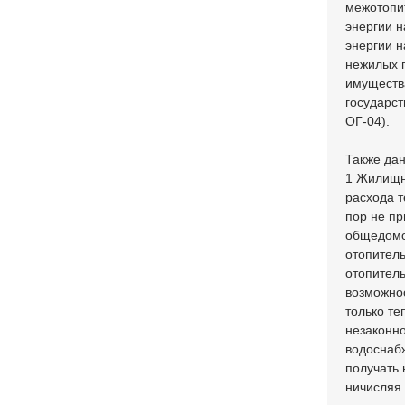
межотопи
энергии н
энергии 
нежилых 
имущества
государст
ОГ-04).
Также дан
1 Жилищн
расхода т
пор не п
общедомог
отопитель
отопитель
возможнос
только те
незаконн
водоснабж
получать 
ничисляя