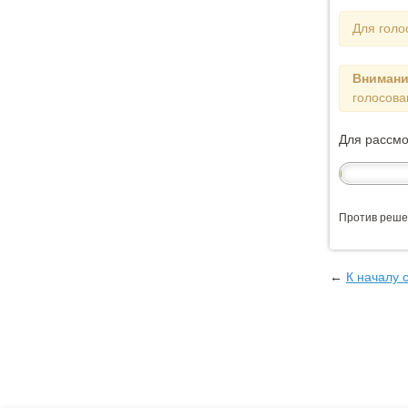
Для голо
Внимани
голосова
Для рассм
Против реше
←
К началу 