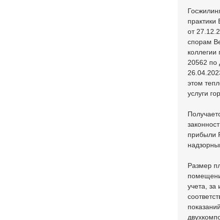
Госжилин
практики 
от 27.12.
спорам В
коллегии
20562 по 
26.04.20
этом теп
услуги го
Получаетс
законност
прибыли Р
надзорным
Размер п
помещени
учета, за
соответс
показаний
двухкомпо