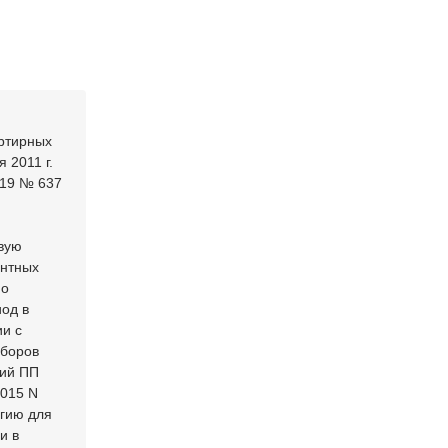
ртирных
 2011 г.
019 № 637
овую
ентных
по
од в
ии с
иборов
ний ПП
2015 N
ргию для
и в