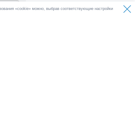
ьзования «cookie» можно, выбрав соответствующие настройки
лоса
емократии