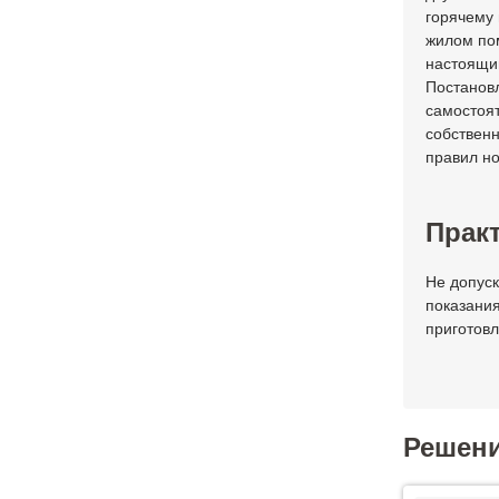
горячему
жилом по
настоящим
Постановл
самостоя
собственн
правил но
Практ
Не допуск
показания
приготов
Решен