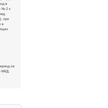
од в
 № 2 к
ред.
), при
 в
оящих
период на
и МКД.