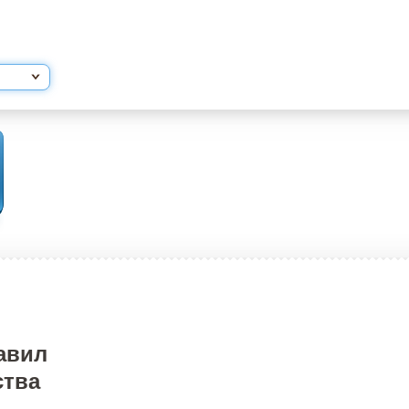
авил
ства