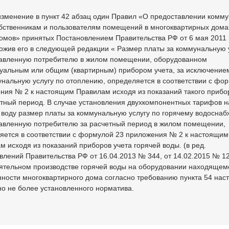
изменение в пункт 42 абзац один Правил «О предоставлении комм
обственникам и пользователям помещений в многоквартирных дома
омов» принятых Постановлением Правительства РФ от 6 мая 2011 
ложив его в следующей редакции « Размер платы за коммунальную у
авленную потребителю в жилом помещении, оборудованном
уальным или общим (квартирным) прибором учета, за исключение
унальную услугу по отоплению, определяется в соответствии с фо
ния № 2 к настоящим Правилам исходя из показаний такого прибо
етный период. В случае установления двухкомпонентных тарифов н
 воду размер платы за коммунальную услугу по горячему водосна
авленную потребителю за расчетный период в жилом помещении,
яется в соответствии с формулой 23 приложения № 2 к настоящим
м исходя из показаний приборов учета горячей воды. (в ред.
влений Правительства РФ от 16.04.2013 № 344, от 14.02.2015 № 12
ятельном производстве горячей воды на оборудовании находящем
нности многоквартирного дома согласно требованию пункта 54 нас
но не более установленного норматива.