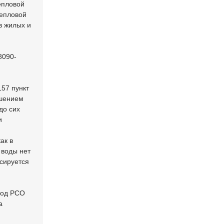
епловой
тепловой
в жилых и
8090-
157 пункт
ышением
до сих
и
ак в
 воды нет
ксируется
вод РСО
а