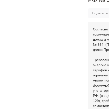
Поделить
Согласно
коммунал
домах и ж
№ 354, (П
далее Пра
Требовани
энергию н
тарифов н
горячему
жилом пом
формулой
учета гор
РФ, (в ре
129), тре
самостоят