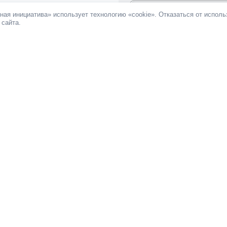
0.24%
ная инициатива» использует технологию «cookie». Отказаться от испол
 сайта.
За инициативу подано:
241 голос
Против инициативы подано:
4 го
Все инициативы автора
НОВОСТИ
ПАМЯТКА
ОБРАТНАЯ СВЯЗЬ
При поддержке
Фонда информационной д
ьных сетях
 Российская общественная инициатива
льское соглашение
По вопросам работы портала
:
info@roi.ru
8-800-200-61-62
API РОИ