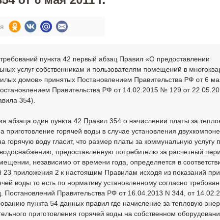
ся
 требований пункта 42 первый абзац Правил «О предоставлении
ьных услуг собственникам и пользователям помещений в многоква
илых домов» принятых Постановлением Правительства РФ от 6 мая
остановлением Правительства РФ от 14.02.2015 № 129 от 22.05.2
вила 354).
я абзаца один пункта 42 Правил 354 о начислении платы за тепл
а приготовление горячей воды в случае установления двухкомпон
а горячую воду гласит, что размер платы за коммунальную услугу 
 водоснабжению, предоставленную потребителю за расчетный пери
ещении, независимо от времени года, определяется в соответств
 23 приложения 2 к настоящим Правилам исходя из показаний пр
ячей воды то есть по нормативу установленному согласно требова
д. Постановлений Правительства РФ от 16.04.2013 N 344, от 14.02.
бованию пункта 54 данных правил где начисление за тепловую эне
ельного приготовления горячей воды на собственном оборудовани