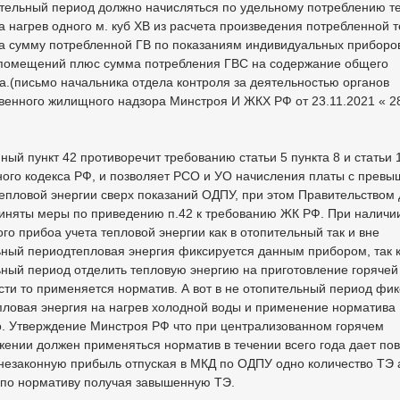
тельный период должно начисляться по удельному потреблению т
а нагрев одного м. куб ХВ из расчета произведения потребленной 
на сумму потребленной ГВ по показаниям индивидуальных приборо
помещений плюс сумма потребления ГВС на содержание общего
.(письмо начальника отдела контроля за деятельностью органов
венного жилищного надзора Минстроя И ЖКХ РФ от 23.11.2021 « 2
ный пункт 42 противоречит требованию статьи 5 пункта 8 и статьи 
ого кодекса РФ, и позволяет РСО и УО начисления платы с прев
епловой энергии сверх показаний ОДПУ, при этом Правительством 
риняты меры по приведению п.42 к требованию ЖК РФ. При наличи
о прибоа учета тепловой энергии как в отопительный так и вне
ный периодтепловая энергия фиксируется данным прибором, так к
ный период отделить тепловую энергию на приготовление горячей
ти то применяется норматив. А вот в не отопительный период фи
пловая энергия на нагрев холодной воды и применение норматива
о. Утверждение Минстроя РФ что при централизованном горячем
ении должен применяться норматив в течении всего года дает по
незаконную прибыль отпуская в МКД по ОДПУ одно количество ТЭ 
 по нормативу получая завышенную ТЭ.