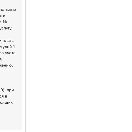
унальных
х и
г. №
слугу,
м платы
рмулой 1
ра учета
а
бжению,
9), при
ся в
тоящих