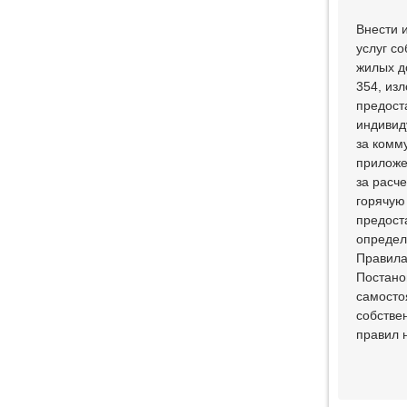
Внести 
услуг с
жилых д
354, из
предост
индивид
за комм
приложе
за расч
горячую
предост
определ
Правила
Постано
самосто
собстве
правил 