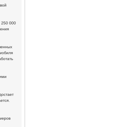
овой
 250 000
чения
шенных
омобиля
аботать
кими
достает
ется.
меров