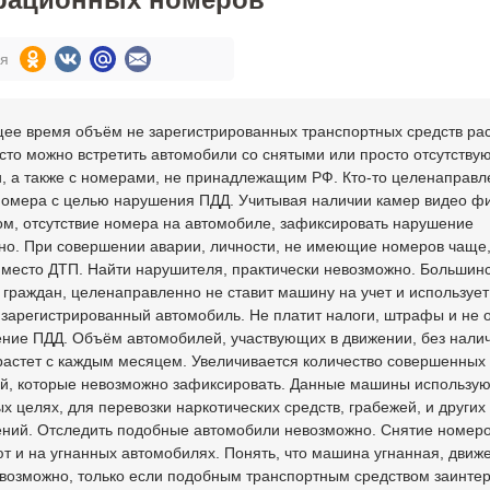
ся
ее время объём не зарегистрированных транспортных средств рас
сто можно встретить автомобили со снятыми или просто отсутств
, а также с номерами, не принадлежащим РФ. Кто-то целенаправл
номера с целью нарушения ПДД. Учитывая наличии камер видео фи
ом, отсутствие номера на автомобиле, зафиксировать нарушение
но. При совершении аварии, личности, не имеющие номеров чаще
 место ДТП. Найти нарушителя, практически невозможно. Большин
граждан, целенаправленно не ставит машину на учет и использует
 зарегистрированный автомобиль. Не платит налоги, штрафы и не 
ение ПДД. Объём автомобилей, участвующих в движении, без нали
растет с каждым месяцем. Увеличивается количество совершенных
й, которые невозможно зафиксировать. Данные машины использую
х целях, для перевозки наркотических средств, грабежей, и других
ений. Отследить подобные автомобили невозможно. Снятие номер
т и на угнанных автомобилях. Понять, что машина угнанная, движ
евозможно, только если подобным транспортным средством заинте