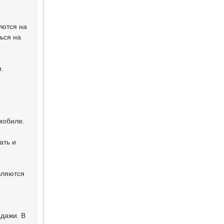
уются на
ься на
.
мобиле.
ать и
вляются
одажи. В