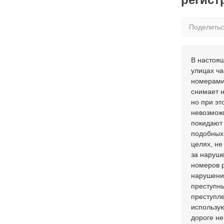
Поделить
В настоящ
улицах ча
номерами
снимает 
но при эт
невозмож
покидают
подобных 
целях, не
за наруш
номеров 
нарушени
преступны
преступл
использую
дороге н