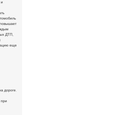
 и
ать
втомобиль
 повышает
аждым
ных ДТП,
к
уацию еще
а дороге.
 при