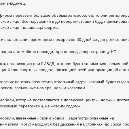
ый владелец.
 фирма перевозит большие объёмы автомобилей, то они регистрир
ское лицо. Все нарушения в до перерегистрации будут фиксироват
ское лицо - владельца фирмы.
и использования временных номеров до 30 дней со дня регистрации
страция автомобиля проходит при переезде через границу РФ.
дать организацию при ГИБДД, которая будет заниматься временной
ацией транспортных средств, фиксацией всей информации об авто
илерских центрах разместить отдельный отдел, который будет выдав
ировать временные номера, новым хозяевам.
омобили, которые поставляются в дилерские центры, должны доста
грузовыми перевозками, не «своим ходом».
омобили, ввезенные «своим ходом», зарегистрированные на
нимателя, могут находится без движения на стоянках, до срока пр