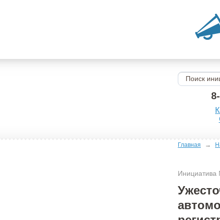
8
К
→
Главная
Н
Инициатива
Ужесто
автомо
регист