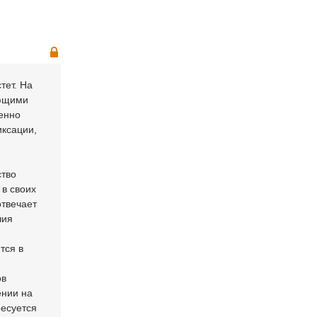
тет. На
ующими
енно
ксации,
,
ство
 в своих
отвечает
чия
тся в
ов
ении на
ресуется