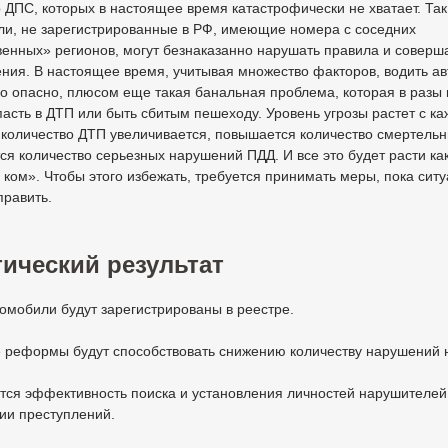
 ДПС, которых в настоящее время катастрофически не хватает. Так
ли, не зарегистрированные в РФ, имеющие номера с соседних
енных» регионов, могут безнаказанно нарушать правила и соверш
ния. В настоящее время, учитывая множество факторов, водить а
о опасно, плюсом еще такая банальная проблема, которая в разы
пасть в ДТП или быть сбитым пешеходу. Уровень угрозы растет с к
 количество ДТП увеличивается, повышается количество смертель
я количество серьезных нарушений ПДД. И все это будет расти ка
ком». Чтобы этого избежать, требуется принимать меры, пока сит
править.
ический результат
томобили будут зарегистрированы в реестре.
 реформы будут способствовать снижению количеству нарушений н
тся эффективность поиска и установления личностей нарушителей
ии преступлений.