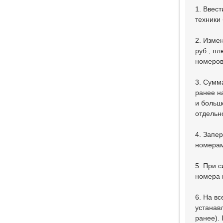
1. Ввес
техники
2. Измен
руб., п
номеров
3. Сумм
ранее н
и больш
отдельно
4. Запе
номерам
5. При 
номера 
6. На в
устанав
ранее).