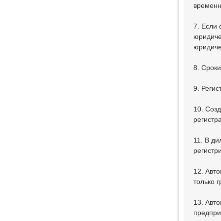
временн
7. Если
юридиче
юридиче
8. Срок
9. Реги
10. Соз
регистр
11. В д
регистр
12. Авт
только 
13. Авт
предпри