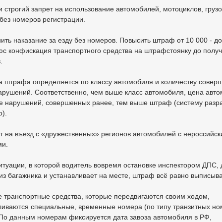
ти строгий запрет на использование автомобилей, мотоциклов, груз
 без номеров регистрации.
ить наказание за езду без номеров. Повысить штраф от 10 000 - до
люс конфискация транспортного средства на штрафстоянку до полу
.
а штрафа определяется по классу автомобиля и количеству совер
арушений. Соответственно, чем выше класс автомобиля, цена авт
е нарушений, совершенных ранее, тем выше штраф (систему разр
).
рт на въезд с «дружественных» регионов автомобилей с нероссийс
и.
ситуации, в которой водитель вовремя остановке инспектором ДПС, 
из багажника и устанавливает на месте, штраф всё равно выписыва
се транспортные средства, которые передвигаются своим ходом,
ливаются специальные, временные номера (по типу транзитных но
 По данным номерам фиксируется дата завоза автомобиля в РФ,