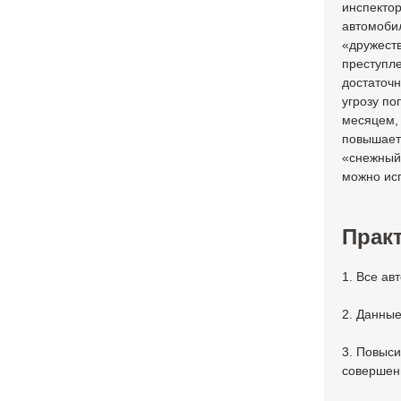
инспектор
автомоби
«дружеств
преступле
достаточн
угрозу по
месяцем,
повышаетс
«снежный 
можно ис
Практ
1. Все ав
2. Данные
3. Повыси
совершен