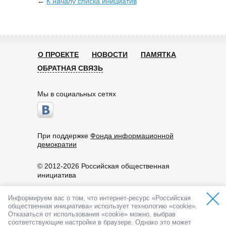
←
К началу списка инициатив
О ПРОЕКТЕ
НОВОСТИ
ПАМЯТКА
ОБРАТНАЯ СВЯЗЬ
Мы в социальных сетях
При поддержке
Фонда информационной
демократии
© 2012-2026 Российская общественная
инициатива
Пользовательское соглашение
Информируем вас о том, что интернет-ресурс «Российская
По вопросам работы портала обращайтесь:
общественная инициатива» использует технологию «cookie».
info@roi.ru
Отказаться от использования «cookie» можно, выбрав
8-800-200-61-62
соответствующие настройки в браузере. Однако это может