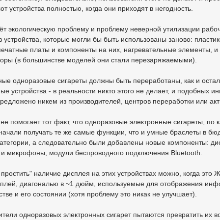
т устройства полностью, когда они приходят в негодность.
ёт экологическую проблему и проблему неверной утилизации рабо
 устройства, которые могли бы быть использованы заново: пласти
печатные платы и компоненты на них, нагревательные элементы, и
торы (в большинстве моделей они стали перезаряжаемыми).
ные одноразовые сигареты должны быть переработаны, как и оста
ые устройства - в реальности никто этого не делает, и подобных и
редложено никем из производителей, центров переработки или акт
не помогает тот факт, что одноразовые электронные сигареты, по к
начали получать те же самые функции, что и умные браслеты в бю
атегории, а следовательно были добавлены новые компоненты: ди
 и микрофоны, модули беспроводного подключения Bluetooth.
 простить" наличие дисплея на этих устройствах можно, когда это 
плей, диагональю в ~1 дюйм, используемые для отображения ин
стве и его состоянии (хотя проблему это никак не улучшает).
тели одноразовых электронных сигарет пытаются превратить их во