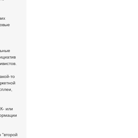
чих
ковые
льные
нициатив
ивистов.
акой-то
джетной
сплеи,
ЖК- или
формации
 "второй