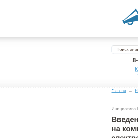
8
К
→
Главная
Н
Инициатива
Введен
на ком
электр