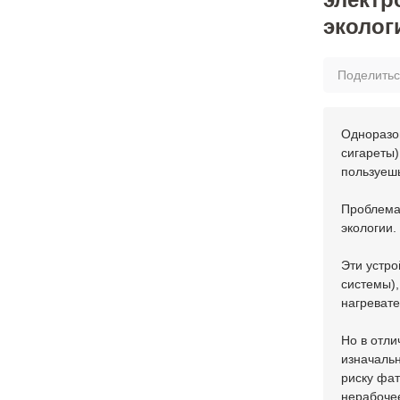
эколог
Поделить
Одноразо
сигареты)
пользуешь
Проблема
экологии.
Эти устро
системы),
нагревате
Но в отл
изначальн
риску фат
нерабочее