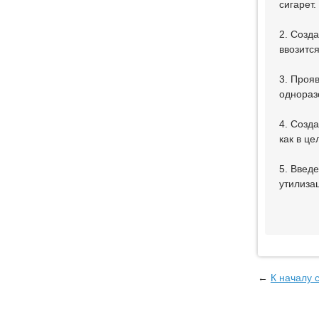
сигарет.
2. Созд
ввозится
3. Прояв
однораз
4. Созд
как в це
5. Введ
утилиза
←
К началу 