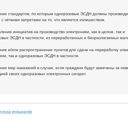
ание стандартов, по которым одноразовые ЭСДН должны производи
 с чёткими запретами на то, что является излишеством.
ление инициатив на производство электроники, как в целом, так и
овых ЭСДН в частности, из переработанных и биоразлагаемых мат
ание и/или распространение пунктов для сдачи на переработку элек
лом, так и одноразовых ЭСДН в частности.
ение мер наказаний в случае, если граждане будут замечены за не
цией своих одноразовых электронных сигарет.
списка инициатив