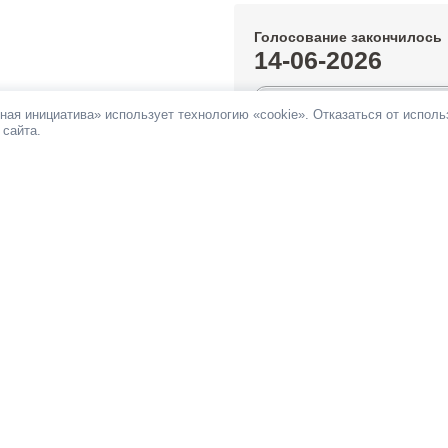
Голосование закончилось
14-06-2026
0.27%
ная инициатива» использует технологию «cookie». Отказаться от испол
 сайта.
За инициативу подано:
277 голос
Против инициативы подано:
30 г
Все инициативы автора
НОВОСТИ
ПАМЯТКА
ОБРАТНАЯ СВЯЗЬ
При поддержке
Фонда информационной д
ьных сетях
 Российская общественная инициатива