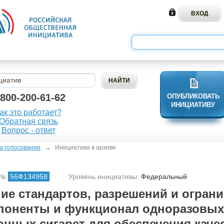
-800-200-61-62
ОПУБЛИКОВАТЬ
ИНИЦИАТИВУ
ак это работает?
Обратная связь
Вопрос - ответ
→
а голосовании
Инициатива в архиве
 №
56Ф134958
Уровень инициативы:
Федеральный
ие стандартов, разрешений и огран
поненты и функционал одноразовых
онных сигарет для обеспечения каче