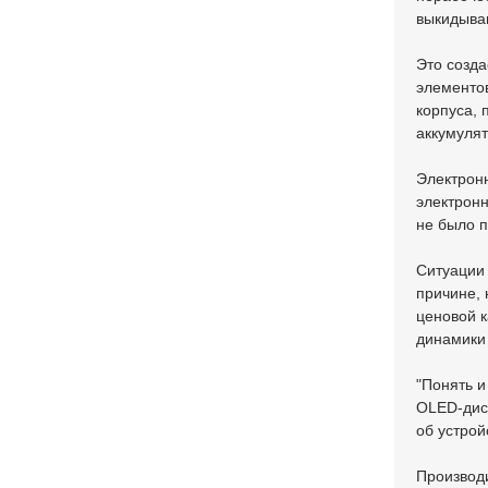
выкидываю
Это созда
элементов
корпуса, 
аккумуля
Электрон
электронн
не было п
Ситуации 
причине, 
ценовой к
динамики
"Понять и
OLED-дис
об устрой
Производи