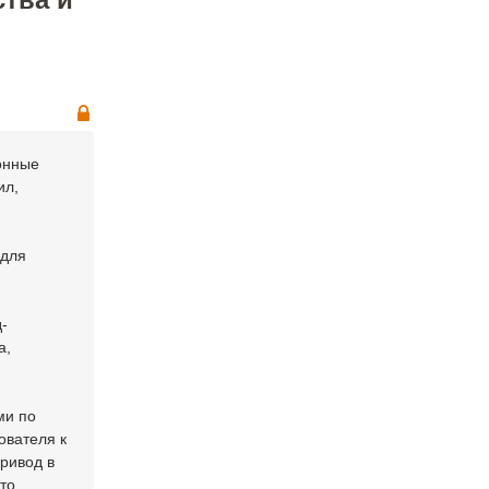
онные
ил,
 для
д-
а,
ми по
ователя к
привод в
то