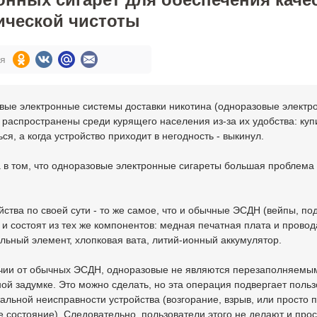
ической чистоты
ся
вые электронные системы доставки никотина (одноразовые электр
 распространены среди курящего населения из-за их удобства: куп
ся, а когда устройство приходит в негодность - выкинул.
 в том, что одноразовые электронные сигареты большая проблема
йства по своей сути - то же самое, что и обычные ЭСДН (вейпы, по
 и состоят из тех же компонентов: медная печатная плата и провод
льный элемент, хлопковая вата, литий-ионный аккумулятор.
ичии от обычных ЭСДН, одноразовые не являются перезаполняемы
ой задумке. Это можно сделать, но эта операция подвергает польз
альной неисправности устройства (возгорание, взрыв, или просто 
 состояние). Следовательно, пользователи этого не делают и прос