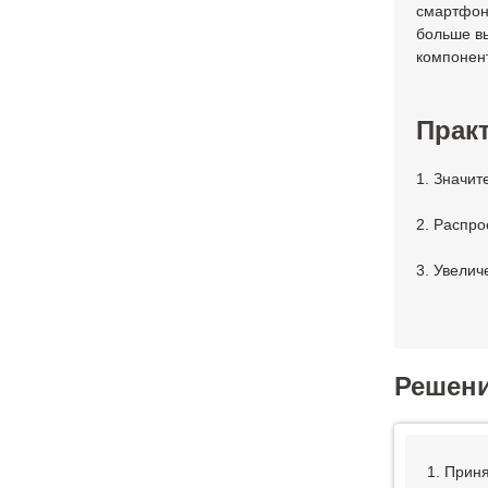
смартфон"
больше в
компонен
Практ
1. Значит
2. Распро
3. Увелич
Решен
1. Прин