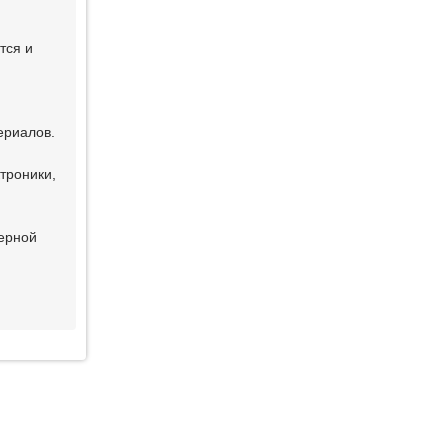
тся и
ериалов.
троники,
верной