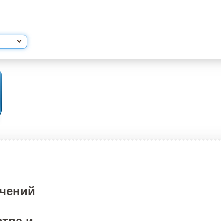
ичений
ства и