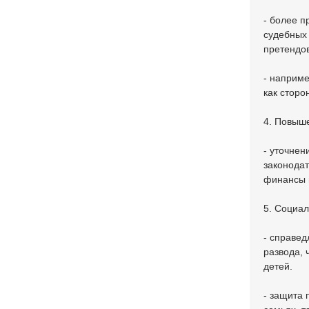
- более п
судебных 
претендов
- наприме
как сторо
4. Повыш
- уточнен
законодат
финансы 
5. Социа
- справе
развода, 
детей.
- защита