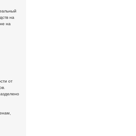
реальный
дств на
не на
сти от
ов.
разделено
енам,