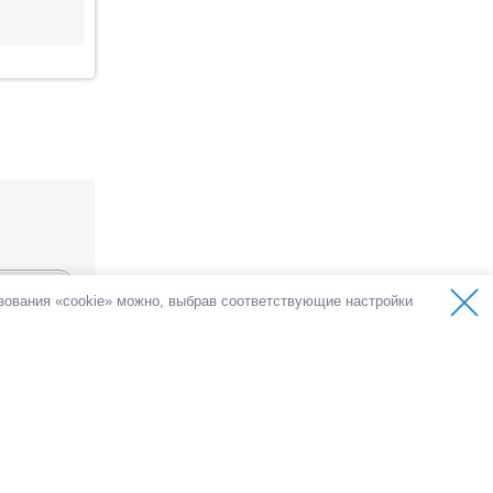
ьзования «cookie» можно, выбрав соответствующие настройки
осов
0 голосов