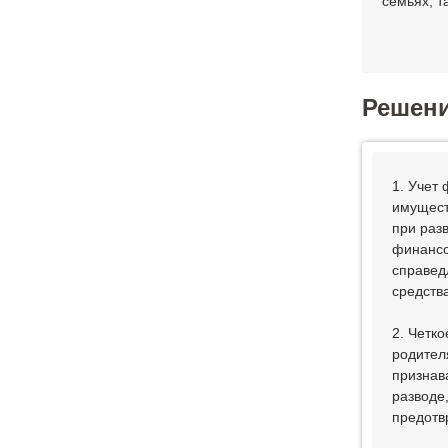
семьях, т
Решен
1. Учет
имущест
при раз
финансо
справед
средств
2. Четк
родител
признав
разводе
предотв