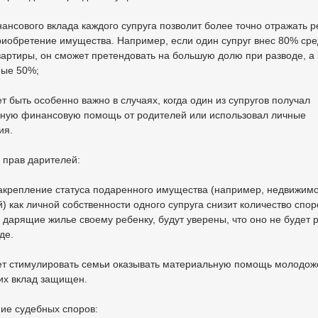
нансового вклада каждого супруга позволит более точно отражать 
риобретение имущества. Например, если один супруг внес 80% сре
вартиры, он сможет претендовать на большую долю при разводе, а 
ные 50%;
ет быть особенно важно в случаях, когда один из супругов получал
ьную финансовую помощь от родителей или использовал личные
ия.
 прав дарителей:
закрепление статуса подаренного имущества (например, недвижимо
) как личной собственности одного супруга снизит количество спор
 дарящие жилье своему ребенку, будут уверены, что оно не будет 
де.
жет стимулировать семьи оказывать материальную помощь молодож
 их вклад защищен.
ие судебных споров: