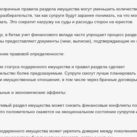
розрачные правила раздела имущества могут уменьшить количеств
разбирательств, так как супруги будут заранее понимать, на что мо
ать. Это сократит нагрузку на суды и расходы сторон на юристов.
р, в Китае учет финансового вклада часто упрощает процесс разде
ны предоставляют документы (чеки, выписки), подтверждающие их 
ение правовой определенности:
ие статуса подаренного имущества и правил раздела сделает
ельство более предсказуемым. Супруги смогут лучше планировать
и имущественные отношения, в том числе через брачные договоры
льные и экономические эффекты:
дливый раздел имущества может снизить финансовые конфликты п
что положительно скажется на эмоциональном состоянии супругов 
 подаренного имущества может укрепить доверие между поколения