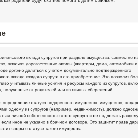
ак как родители будут охотнее помогать детям с жильем.
ие
 финансового вклада супругов при разделе имущества: совместно н
во, включая дорогостоящие активы (квартиры, дома, автомобили и т
воде должно делиться с учетом документально подтвержденного
вого вклада каждого супруга в его приобретение. Это позволит бо
ливо учитывать личные усилия и ресурсы каждого из супругов, вкл
а, полученные от родителей или из личных сбережений.
ое определение статуса подаренного имущества: имущество, пода
ями одному из супругов (например, недвижимость), должно однозн
аться личной собственностью этого супруга и не подлежать раздел
, если иное не указано в брачном договоре. Это защитит права дар
ратит споры о статусе такого имущества.