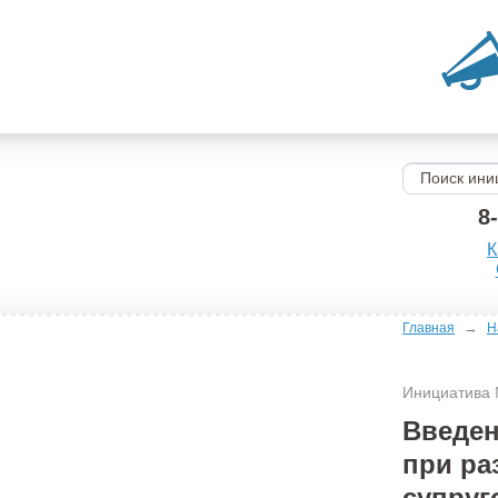
8
К
→
Главная
Н
Инициатива
Введен
при ра
супруг