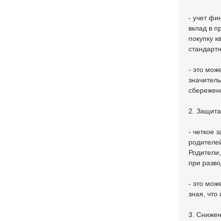
- учет фи
вклад в п
покупку к
стандарт
- это мож
значител
сбережен
2. Защита
- четкое 
родителей
Родители,
при разво
- это мо
зная, что
3. Снижен