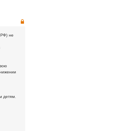
 РФ) не
с
свою
снижении
м детям.