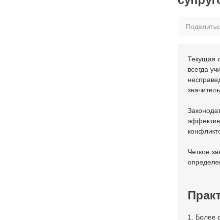
Поделить
Текущая с
всегда уч
несправед
значитель
Законодат
эффектив
конфликто
Четкое з
определе
Практ
1. Более