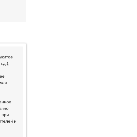
ажитое
.д.),
лее
ючая
ренное
ачно
у при
ителей и