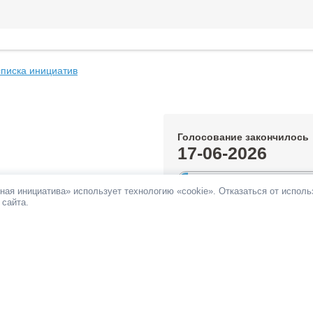
списка инициатив
Голосование закончилось
17-06-2026
5.14%
ная инициатива» использует технологию «cookie». Отказаться от испол
 сайта.
За инициативу подано:
5 146 гол
Против инициативы подано:
1 63
Все инициативы автора