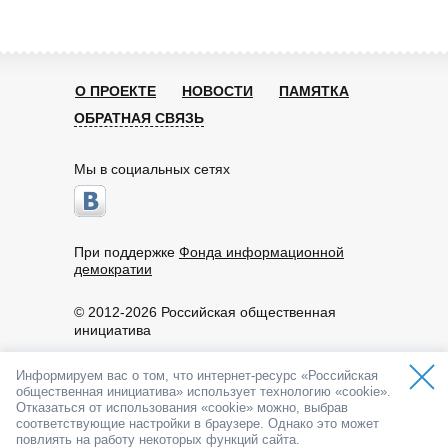
О ПРОЕКТЕ
НОВОСТИ
ПАМЯТКА
ОБРАТНАЯ СВЯЗЬ
Мы в социальных сетях
При поддержке
Фонда информационной
демократии
© 2012-2026 Российская общественная
инициатива
Пользовательское соглашение
Информируем вас о том, что интернет-ресурс «Российская
По вопросам работы портала обращайтесь:
общественная инициатива» использует технологию «cookie».
info@roi.ru
Отказаться от использования «cookie» можно, выбрав
8-800-200-61-62
соответствующие настройки в браузере. Однако это может
API РОИ
повлиять на работу некоторых функций сайта.