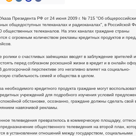
Указа Президента РФ от 24 июня 2009 г. № 715 "Об общероссийски
ьных общедоступных телеканалах и радиоканалах", в Российской 
0 общественных телеканалов. На этих каналах граждане страны
ются с огромным количеством рекламы кредитных продуктов и пре
ейсов.
 ролики о счастливых заёмщиках вводят в заблуждение зрителей 
устоять перед соблазном роскошной жизни в кредит и в онлайн оф
В долгосрочной перспективе это негативно влияет на социально-
скую стабильность семей и общества в целом.
а необходимого кредитного продукта граждане могут воспользова
кредитных учреждений для подробного изучения условий предложе
спокойной обстановке, осознанно, граждане должны сделать свой 
лиянием навязчивой рекламы.
нное телевидения превратилось в коммерческую площадку, оттесн
предназначение общественного телевидения на второй план, кото
тся в установлении отношений между государством, социальными