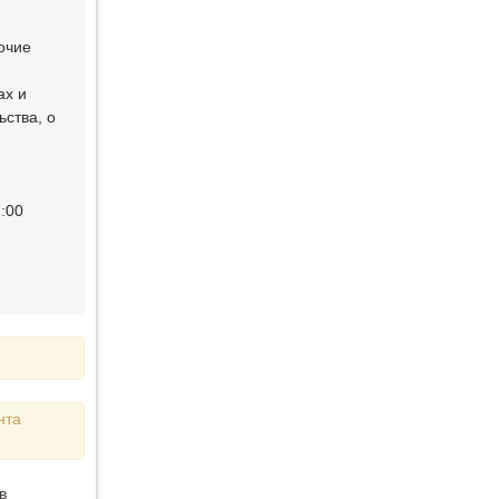
очие
ах и
ства, о
:00
нта
в