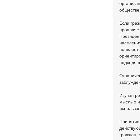
организа
обществе
Если граж
проявляет
Президент
населени
появляетс
ориентир
подходящ
Ограничен
заблужден
Изучая ре
мысль о н
использов
Принятие 
действую
граждан, 