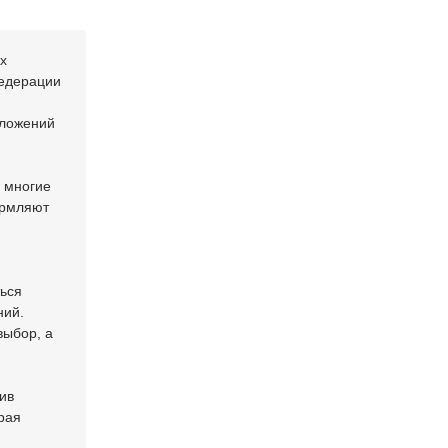
х
Федерации
дложений
и многие
ормляют
ться
ний.
выбор, а
ив
рая