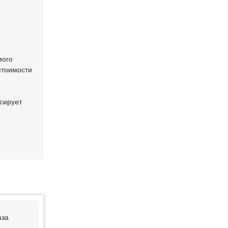
мого
стоимости
сирует
аза