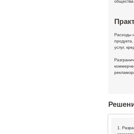
общества
Практ
Расходы 
продукта,
услуг, кр
Разграни
коммерче
рекламор
Решен
1. Разр