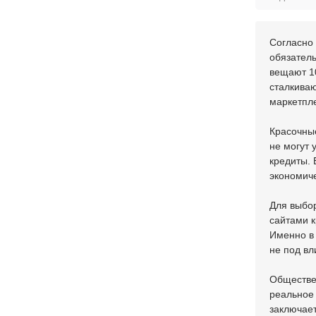
Согласно 
обязател
вещают 1
сталкива
маркетпл
Красочные
не могут 
кредиты. 
экономиче
Для выбор
сайтами 
Именно в 
не под в
Обществе
реальное 
заключае