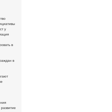
ство
нициативы
ст у
мация
овать в
раждан в
игают
же
ения
 развитие