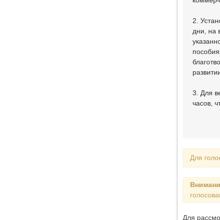
коммерч
2. Устан
дни, на
указанн
пособия
благотв
развити
3. Для 
часов, 
Для голо
Внимани
голосова
Для рассм