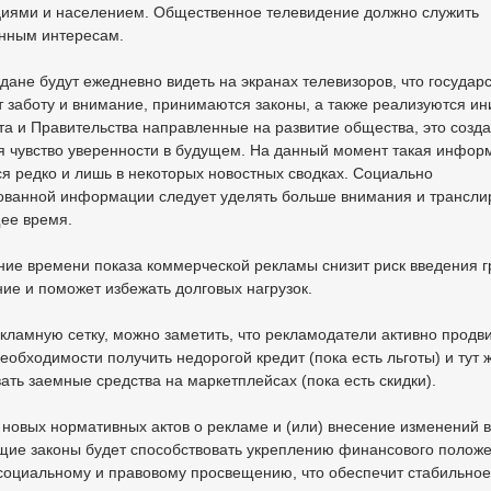
циями и населением. Общественное телевидение должно служить
нным интересам.
дане будут ежедневно видеть на экранах телевизоров, что государ
 заботу и внимание, принимаются законы, а также реализуются и
а и Правительства направленные на развитие общества, это созда
я чувство уверенности в будущем. На данный момент такая инфор
я редко и лишь в некоторых новостных сводках. Социально
ованной информации следует уделять больше внимания и транслир
ее время.
ие времени показа коммерческой рекламы снизит риск введения г
ие и поможет избежать долговых нагрузок.
кламную сетку, можно заметить, что рекламодатели активно продв
еобходимости получить недорогой кредит (пока есть льготы) и тут 
ать заемные средства на маркетплейсах (пока есть скидки).
новых нормативных актов о рекламе и (или) внесение изменений в
щие законы будет способствовать укреплению финансового полож
социальному и правовому просвещению, что обеспечит стабильное