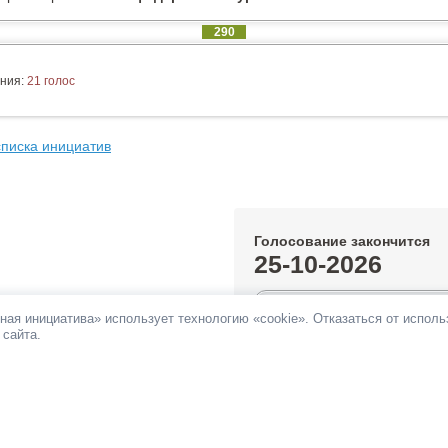
290
ния:
21 голос
списка инициатив
Голосование закончится
25-10-2026
0.28%
ная инициатива» использует технологию «cookie». Отказаться от испол
 сайта.
За инициативу подано:
290 голос
Против инициативы подано:
21 г
Все инициативы автора