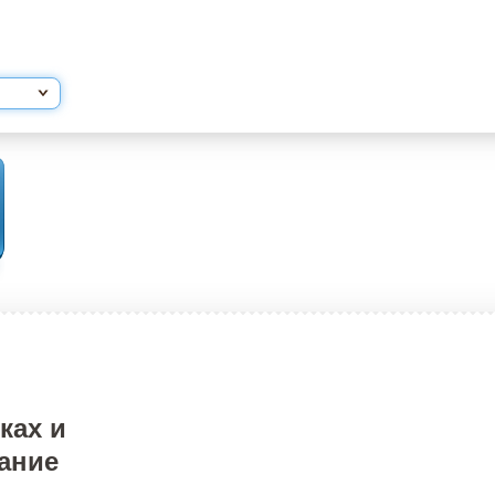
ках и
ание