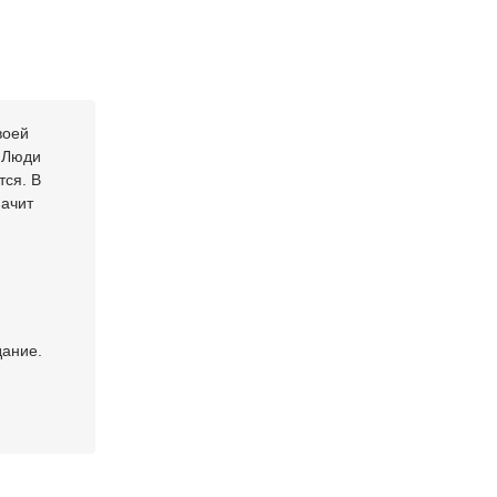
воей
. Люди
тся. В
начит
дание.