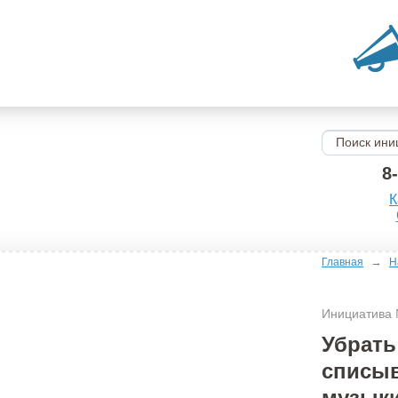
8
К
→
Главная
Н
Инициатива
Убрать
списыв
музыки