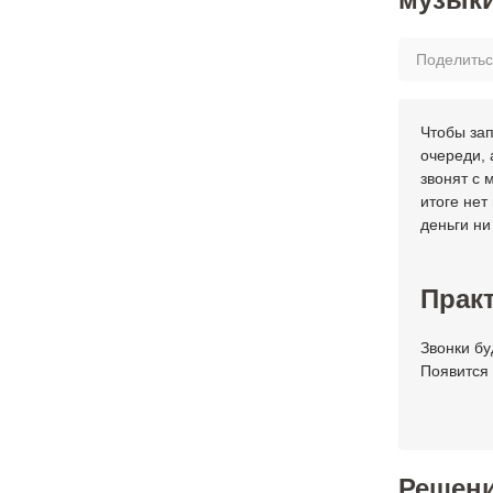
Поделить
Чтобы зап
очереди, 
звонят с 
итоге нет
деньги ни 
Практ
Звонки бу
Появится 
Решен