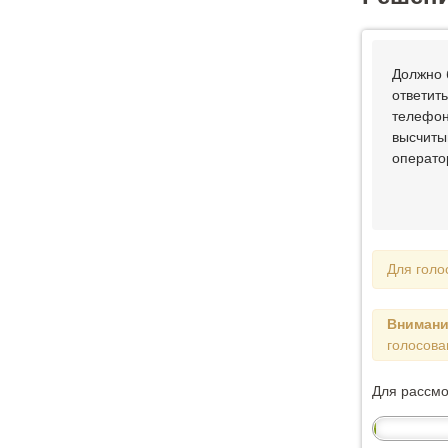
Должно 
ответит
телефоне
высчиты
оператор
Для голо
Внимани
голосова
Для рассм