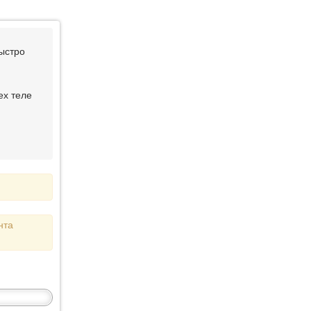
ыстро
ех теле
нта