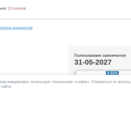
ния:
15 голосов
списка инициатив
Голосование закончится
31-05-2027
0.32%
ная инициатива» использует технологию «cookie». Отказаться от испол
За инициативу подано:
327 голос
 сайта.
Против инициативы подано:
15 г
Все инициативы автора