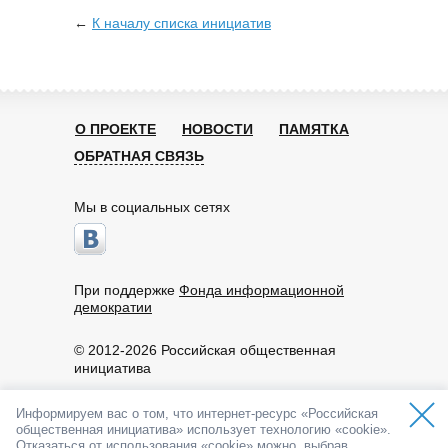
←
К началу списка инициатив
О ПРОЕКТЕ
НОВОСТИ
ПАМЯТКА
ОБРАТНАЯ СВЯЗЬ
Мы в социальных сетях
При поддержке
Фонда информационной
демократии
© 2012-2026 Российская общественная
инициатива
Пользовательское соглашение
Информируем вас о том, что интернет-ресурс «Российская
По вопросам работы портала обращайтесь:
общественная инициатива» использует технологию «cookie».
info@roi.ru
Отказаться от использования «cookie» можно, выбрав