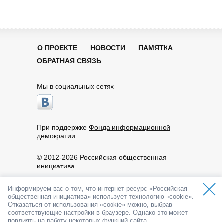
О ПРОЕКТЕ
НОВОСТИ
ПАМЯТКА
ОБРАТНАЯ СВЯЗЬ
Мы в социальных сетях
При поддержке
Фонда информационной
демократии
© 2012-2026 Российская общественная
инициатива
Пользовательское соглашение
Информируем вас о том, что интернет-ресурс «Российская
По вопросам работы портала обращайтесь:
общественная инициатива» использует технологию «cookie».
info@roi.ru
Отказаться от использования «cookie» можно, выбрав
8-800-200-61-62
соответствующие настройки в браузере. Однако это может
API РОИ
повлиять на работу некоторых функций сайта.