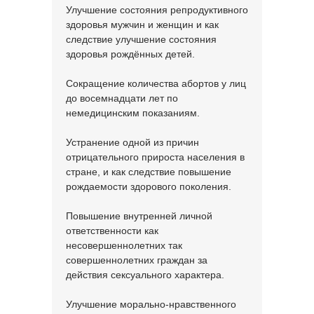
Улучшение состояния репродуктивного
здоровья мужчин и женщин и как
следствие улучшение состояния
здоровья рождённых детей.
Сокращение количества абортов у лиц
до восемнадцати лет по
немедицинским показаниям.
Устранение одной из причин
отрицательного прироста населения в
стране, и как следствие повышение
рождаемости здорового поколения.
Повышение внутренней личной
ответственности как
несовершеннолетних так
совершеннолетних граждан за
действия сексуального характера.
Улучшение морально-нравственного