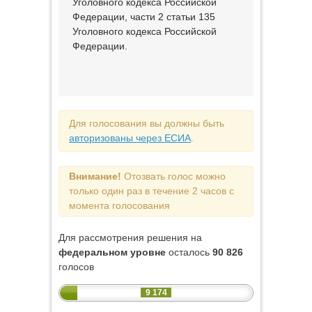
Уголовного кодекса Российской
Федерации, части 2 статьи 135
Уголовного кодекса Российской
Федерации.
Для голосования вы должны быть
авторизованы через ЕСИА
.
Внимание!
Отозвать голос можно
только один раз в течение 2 часов с
момента голосования
Для рассмотрения решения на
федеральном уровне
осталось
90 826
голосов
9 174