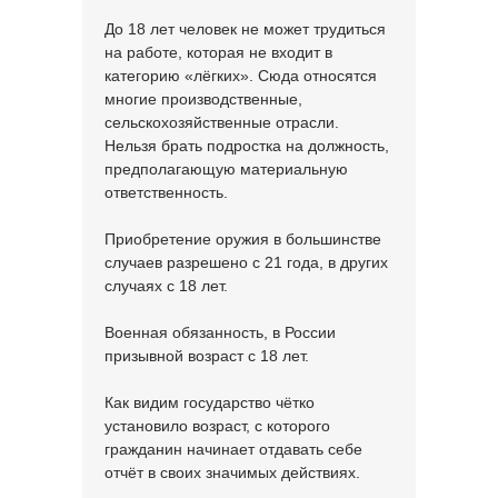
До 18 лет человек не может трудиться
на работе, которая не входит в
категорию «лёгких». Сюда относятся
многие производственные,
сельскохозяйственные отрасли.
Нельзя брать подростка на должность,
предполагающую материальную
ответственность.
Приобретение оружия в большинстве
случаев разрешено с 21 года, в других
случаях с 18 лет.
Военная обязанность, в России
призывной возраст с 18 лет.
Как видим государство чётко
установило возраст, с которого
гражданин начинает отдавать себе
отчёт в своих значимых действиях.