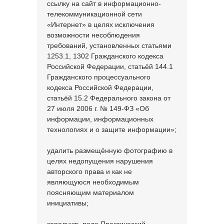
ссылку на сайт в информационно-
телекоммуникационной сети
«Интернет» в целях исключения
возможности несоблюдения
требований, установленных статьями
1253.1, 1302 Гражданского кодекса
Российской Федерации, статьёй 144.1
Гражданского процессуального
кодекса Российской Федерации,
статьёй 15.2 Федерального закона от
27 июля 2006 г. № 149-ФЗ «Об
информации, информационных
технологиях и о защите информации»;
удалить размещённую фотографию в
целях недопущения нарушения
авторского права и как не
являющуюся необходимым
поясняющим материалом
инициативы;