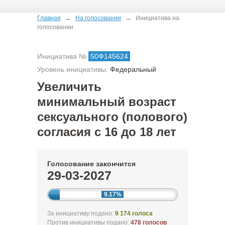
→
→
Главная
На голосовании
Инициатива на
голосовании
Инициатива №
50Ф145624
Уровень инициативы:
Федеральный
Увеличить
минимальный возраст
сексуального (полового)
согласия с 16 до 18 лет
Голосование закончится
29-03-2027
9.17%
За инициативу подано:
9 174 голоса
Против инициативы подано:
478 голосов