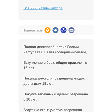
Все инициативы автора
Поделиться
Полная дееспособность в России
наступает с 18 лет (совершеннолетие).
Вступление в брак: общее правило - с
18 лет.
Покупка алкоголя: разрешена лицам,
достигшим 18 лет.
Покупка табачных изделий: разрешена
с 18 лет.
Азартные игры: участие разрешено