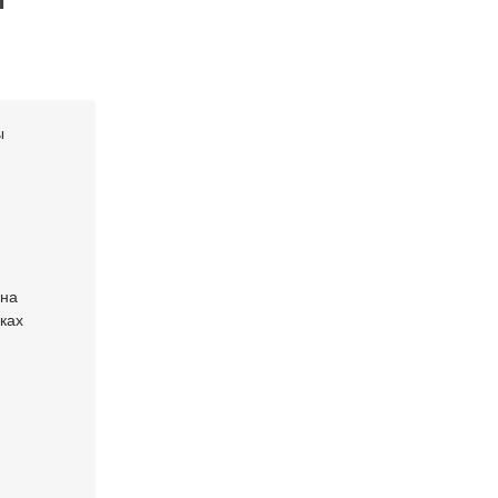
ы
 на
ках