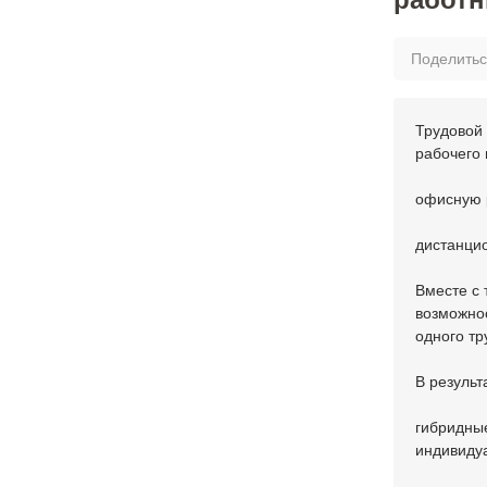
Поделить
Трудовой
рабочего 
офисную р
дистанцио
Вместе с 
возможнос
одного тр
В результ
гибридны
индивиду