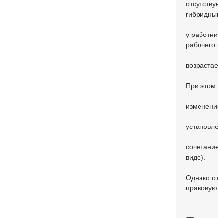
отсутству
гибридны
у работни
рабочего 
возрастае
При этом
изменение
установле
сочетание
виде).
Однако от
правовую