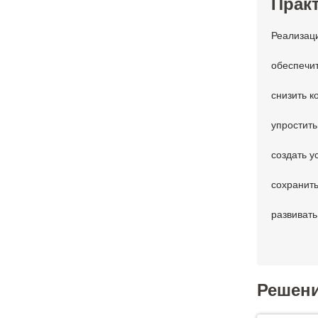
Практ
Реализац
обеспечи
снизить к
упростить
создать у
сохранить
развиват
Решен