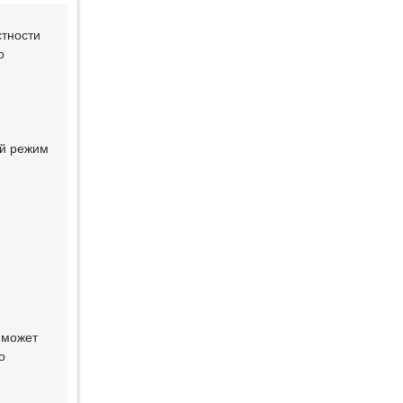
стности
о
ый режим
 может
о