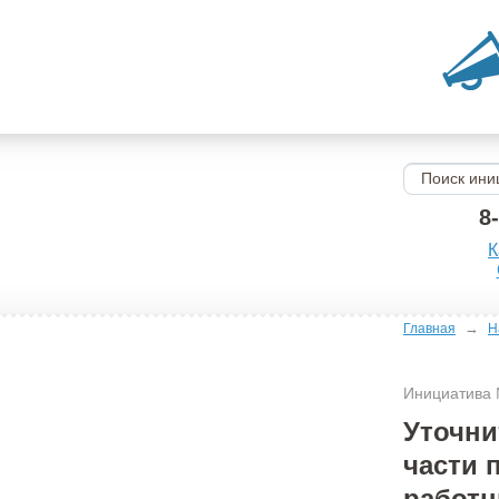
8
К
→
Главная
Н
Инициатива
Уточни
части 
работн