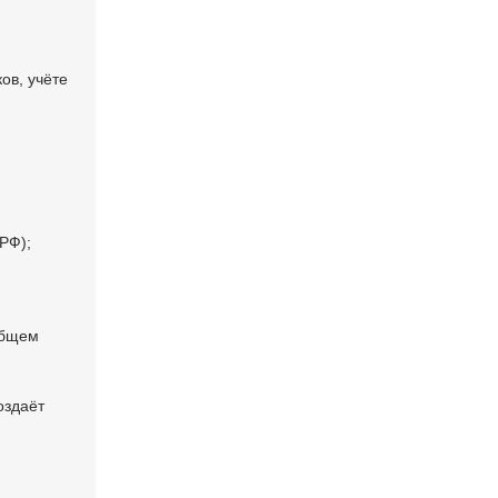
ов, учёте
РФ);
общем
оздаёт