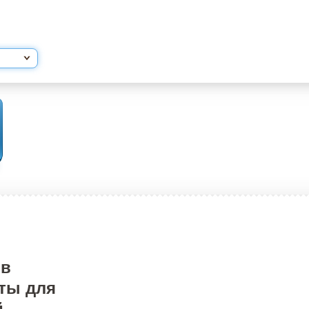
 в
ты для
й