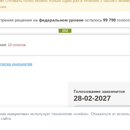
е!
Отозвать голос можно только один раз в течение 2 часов с моме
ния
отрения решения на
федеральном уровне
осталось
99 798
голосо
202
ния:
10 голосов
списка инициатив
Голосование закончится
28-02-2027
0.2%
ная инициатива» использует технологию «cookie». Отказаться от испол
 сайта.
За инициативу подано:
202 голос
Против инициативы подано:
10 г