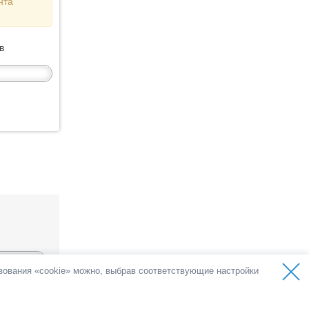
нта
в
ьзования «cookie» можно, выбрав соответствующие настройки
а
олосов