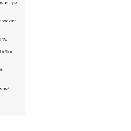
частичную
проектов
0 %;
15 % в
ой
отной