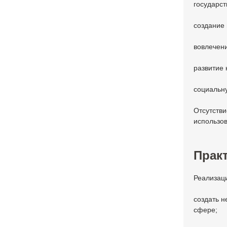
государст
создание 
вовлечени
развитие
социальн
Отсутстви
использо
Практ
Реализаци
создать н
сфере;