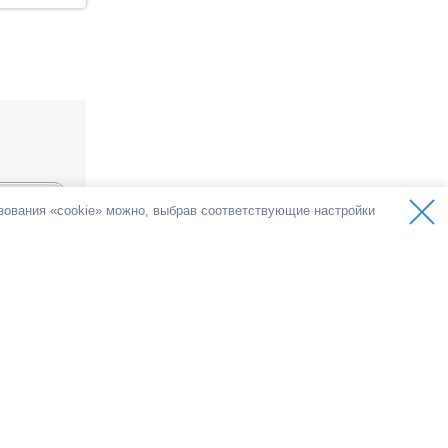
ьзования «cookie» можно, выбрав соответствующие настройки
ов
олоса
емократии