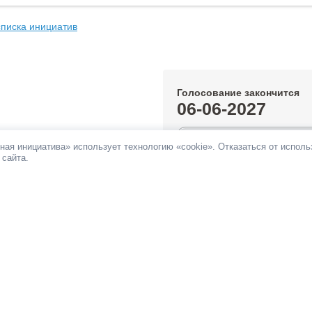
списка инициатив
Голосование закончится
06-06-2027
0.15%
ная инициатива» использует технологию «cookie». Отказаться от испол
 сайта.
За инициативу подано:
150 голос
Против инициативы подано:
23 г
Все инициативы автора
НОВОСТИ
ПАМЯТКА
ОБРАТНАЯ СВЯЗЬ
При поддержке
Фонда информационной д
ьных сетях