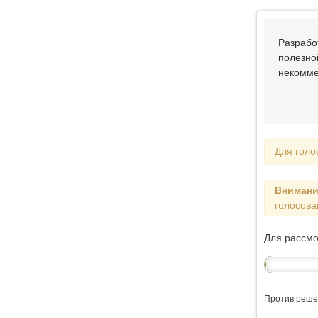
Разрабо
полезно
некомме
Для голо
Внимани
голосова
Для рассм
Против реше