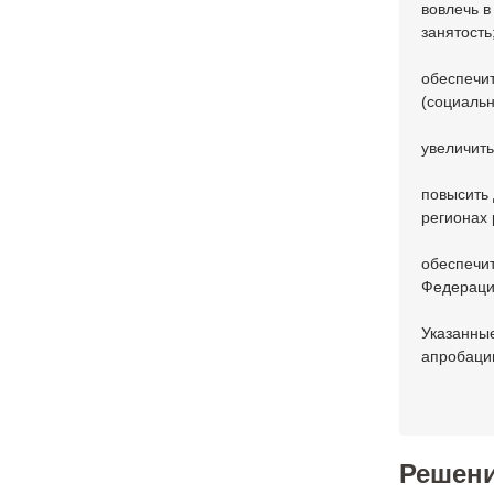
вовлечь в
занятость
обеспечи
(социальн
увеличить
повысить 
регионах
обеспечит
Федераци
Указанные
апробаци
Решен