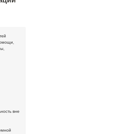
тей
помощи,
ры,
ность вне
темной