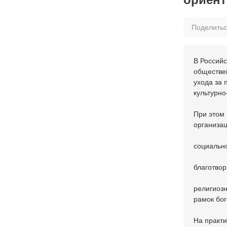
Поделить
В Россий
обществе
ухода за
культурно
При этом 
организац
социальн
благотво
религиоз
рамок бо
На практ