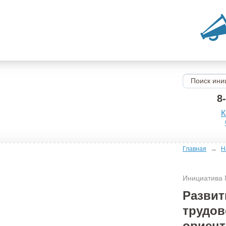
8
К
→
Главная
Н
Инициатива
Развит
трудов
ориент