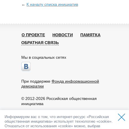
←
К началу списка инициатив
О ПРОЕКТЕ
НОВОСТИ
ПАМЯТКА
ОБРАТНАЯ СВЯЗЬ
Мы в социальных сетях
При поддержке
Фонда информационной
демократии
© 2012-2026 Российская общественная
инициатива
Пользовательское соглашение
Информируем вас о том, что интернет-ресурс «Российская
По вопросам работы портала обращайтесь:
общественная инициатива» использует технологию «cookie».
info@roi.ru
Отказаться от использования «cookie» можно, выбрав