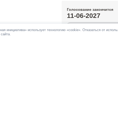
Голосование закончится
11-06-2027
0%
ная инициатива» использует технологию «cookie». Отказаться от испол
 сайта.
За инициативу подано:
3 голоса
Против инициативы подано:
7 го
Все инициативы автора
НОВОСТИ
ПАМЯТКА
ОБРАТНАЯ СВЯЗЬ
При поддержке
Фонда информационной д
ьных сетях
 Российская общественная инициатива