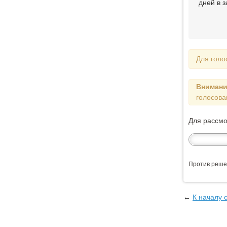
дней в 
Для голо
Внимани
голосова
Для рассм
Против реше
←
К началу 