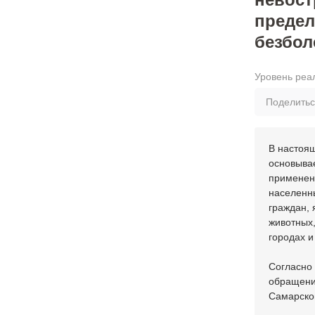
предел
безбо
Уровень реа
Поделить
В настоя
основывае
применени
населенны
граждан,
животных
городах и
Согласно 
обращени
Самарской