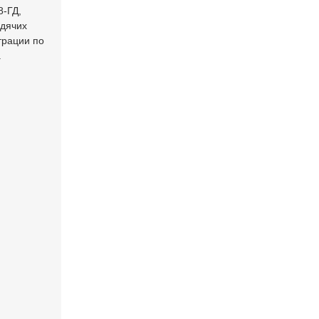
8-ГД,
одячих
трации по
.