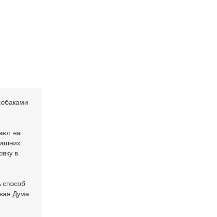
собаками
дают на
машних
овку в
ь способ
ская Дума