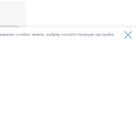
ьзования «cookie» можно, выбрав соответствующие настройки
лосов
емократии