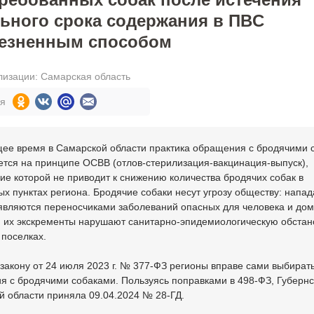
ьного срока содержания в ПВC
лезненным способом
лизации: Самарская область
ся
щее время в Самарской области практика обращения с бродячими 
тся на принципе ОСВВ (отлов-стерилизация-вакцинация-выпуск),
е которой не приводит к снижению количества бродячих собак в
х пунктах региона. Бродячие собаки несут угрозу обществу: напа
 являются переносчиками заболеваний опасных для человека и до
, их экскременты нарушают санитарно-эпидемиологическую обстан
 поселках.
закону от 24 июля 2023 г. № 377-ФЗ регионы вправе сами выбират
я с бродячими собаками. Пользуясь поправками в 498-ФЗ, Губерн
 области приняла 09.04.2024 № 28-ГД.