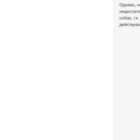
Однако, н
недостат
собак, т.
действующ