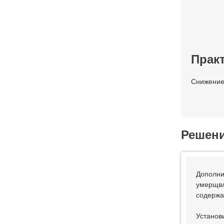
Практ
Снижение 
Решен
Дополни
умерщвл
содержа
Установ