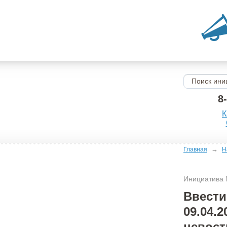
8
К
→
Главная
Н
Инициатива
Ввести
09.04.
невост