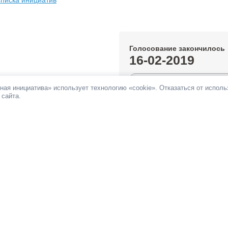
списка инициатив
Голосование закончилось
16-02-2019
1.43%
ная инициатива» использует технологию «cookie». Отказаться от испол
 сайта.
За инициативу подано:
1 431 гол
Против инициативы подано:
688 
Все инициативы автора
НОВОСТИ
ПАМЯТКА
ОБРАТНАЯ СВЯЗЬ
При поддержке
Фонда информационной д
ьных сетях