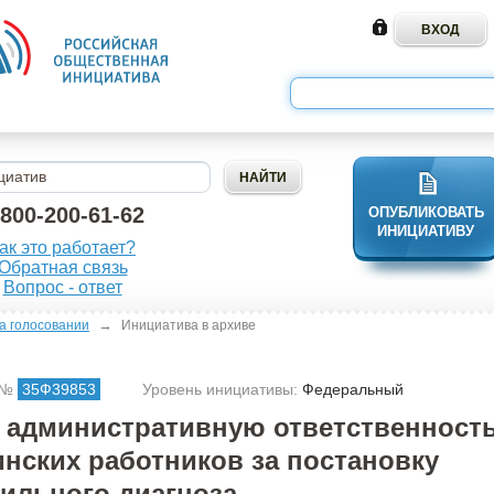
-800-200-61-62
ОПУБЛИКОВАТЬ
ИНИЦИАТИВУ
ак это работает?
Обратная связь
Вопрос - ответ
→
а голосовании
Инициатива в архиве
 №
35Ф39853
Уровень инициативы:
Федеральный
 административную ответственност
нских работников за постановку
ильного диагноза