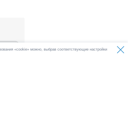
ьзования «cookie» можно, выбрав соответствующие настройки
ос
голосов
емократии