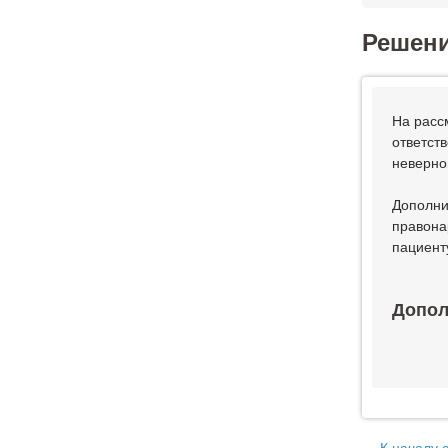
Решен
На расс
ответст
неверно
Дополни
правона
пациент
Допол