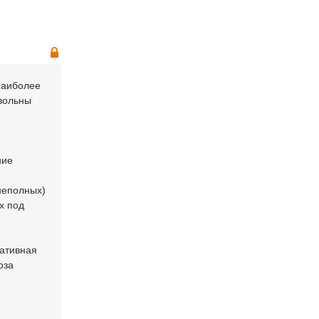
наиболее
вольны
ние
неполных)
х под
ративная
оза