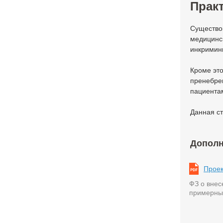
Практ
Существо
медицинск
инкримин
Кроме это
пренебрег
пациента
Данная ст
Дополн
Проек
ФЗ о внес
примерным