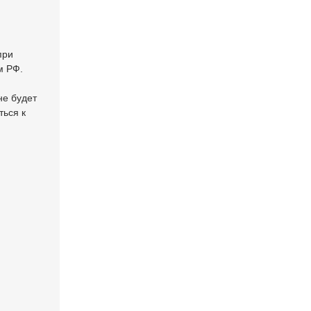
при
м РФ.
не будет
ться к