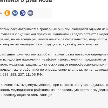
ся
оторых рассматриваются врачебные ошибки, считаются одними из 
случаев в юридической практике. Пациенты нередко остаются недо
рачей, но не всегда решаются начать разбирательство, ведь чтобы
ь неправоту медицинского сотрудника, нужны доказательства.
 растущим количеством жалоб от пациентов на неверное определе
 и вследствие назначения неэффективного лечения, предлагается
треть механизм защиты физических лиц от непрофессиональных (
 медицинского работника по определению диагноза, не попадающи
, 236, 293, 237, 111 УК РФ.
 инициативы выдвинуты условия, при которых наступает админист
нность медицинского работника за неправильную постановку диагн
 и последующие за этим санкции.