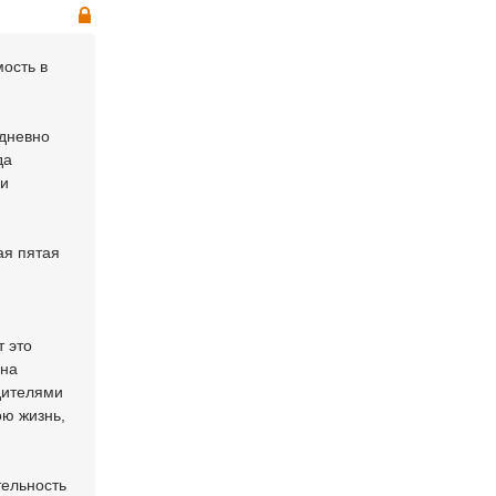
ость в
едневно
да
ди
ая пятая
 это
лна
дителями
ою жизнь,
тельность