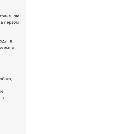
тране, где
на первом
оды, в
шееся в
абака;
ые
 в