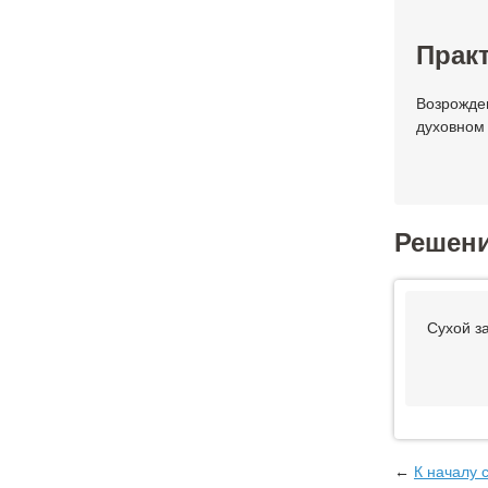
Практ
Возрожде
духовном
Решен
Сухой з
←
К началу 