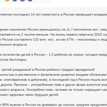
тяжении последних 14 лет смертность в России превышает рождаем
 время население России уменьшилось на 11,7 миллионов чел.; еж
тановится на 2 тысячи меньше. На конец первого квартала 2010 го
 России составляло 132 млн. чел., из них 57% – пенсионеры и лю
онного возраста.
е количество детей в России – 1,3 ребенка на семью; сегодня кажд
оссии бесплодна.
 третий рождаемый в России ребенок страдает врожденной
енностью в умственном и физическом развитии (медики обозначают
: олигофренизм и дебилизм); в последний год в России пошла во
даунов. Причина – употребление пива и других форм алкоголя ро
кового возраста. Употребляя пиво, человек не только сокращает св
ушает здоровье своих будущих детей.
я 80% мужчин в России не доживают до пенсии; средняя продолжи