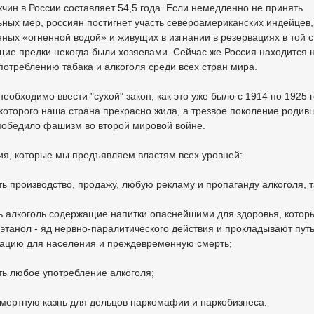
чин в России составляет 54,5 года. Если немедленно не принять
ных мер, россиян постигнет участь североамериканских индейцев,
ных «огненной водой» и живущих в изгнании в резервациях в той с
ие предки некогда были хозяевами. Сейчас же Россия находится 
потреблению табака и алкоголя среди всех стран мира.
необходимо ввести "сухой" закон, как это уже было с 1914 по 1925 г
которого наша страна прекрасно жила, а трезвое поколение родив
победило фашизм во второй мировой войне.
ия, которые мы предъявляем властям всех уровней:
ть производство, продажу, любую рекламу и пропаганду алкоголя, т
ь алкоголь содержащие напитки опаснейшими для здоровья, котор
этанол - яд нервно-паралитического действия и прокладывают путь
зацию для населения и преждевременную смерть;
ть любое употребление алкоголя;
смертную казнь для дельцов наркомафии и наркобизнеса.