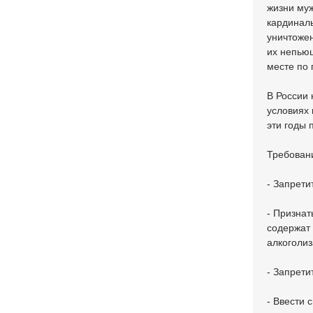
жизни муж
кардиналь
уничтожен
их непьющ
месте по 
В России 
условиях 
эти годы 
Требован
- Запрети
- Признат
содержат 
алкоголи
- Запрети
- Ввести 