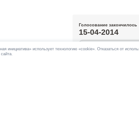
Голосование закончилось
15-04-2014
1.63%
ная инициатива» использует технологию «cookie». Отказаться от испол
 сайта.
За инициативу подано:
1 632 гол
Против инициативы подано:
2 02
Все инициативы автора
НОВОСТИ
ПАМЯТКА
ОБРАТНАЯ СВЯЗЬ
При поддержке
Фонда информационной д
ьных сетях