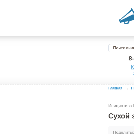
8
К
→
Главная
Н
Инициатива
Сухой 
Поделить