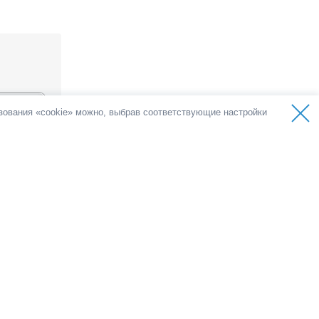
ьзования «cookie» можно, выбрав соответствующие настройки
оса
1 голос
емократии