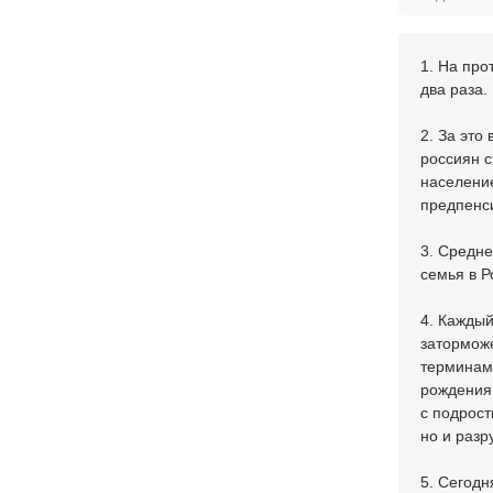
1. На про
два раза.
2. За это
россиян с
население
предпенси
3. Средне
семья в Р
4. Каждый
затормож
терминами
рождения 
с подрост
но и разр
5. Сегодн