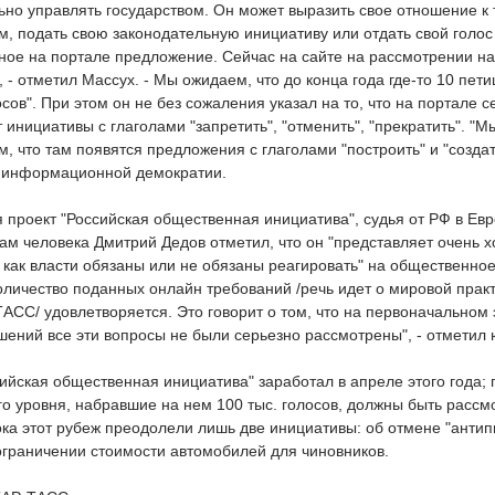
ьно управлять государством. Он может выразить свое отношение к 
, подать свою законодательную инициативу или отдать свой голос
ное на портале предложение. Сейчас на сайте на рассмотрении на
, - отметил Массух. - Мы ожидаем, что до конца года где-то 10 пет
осов". При этом он не без сожаления указал на то, что на портале с
инициативы с глаголами "запретить", "отменить", "прекратить". "М
, что там появятся предложения с глаголами "построить" и "создат
 информационной демократии.
 проект "Российская общественная инициатива", судья от РФ в Ев
вам человека Дмитрий Дедов отметил, что он "представляет очень 
 как власти обязаны или не обязаны реагировать" на общественно
личество поданных онлайн требований /речь идет о мировой практ
АСС/ удовлетворяется. Это говорит о том, что на первоначальном 
ений все эти вопросы не были серьезно рассмотрены", - отметил 
сийская общественная инициатива" заработал в апреле этого года;
о уровня, набравшие на нем 100 тыс. голосов, должны быть расс
ка этот рубеж преодолели лишь две инициативы: об отмене "антип
 ограничении стоимости автомобилей для чиновников.