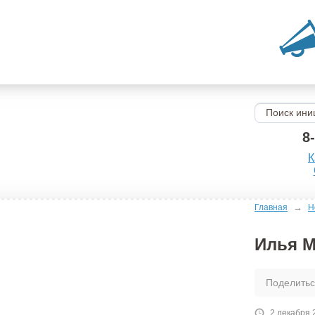
8
К
→
Главная
Н
Илья М
Поделить
2 декабря 