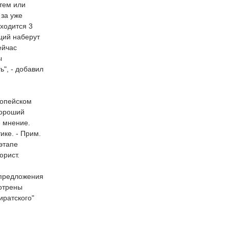
тем или
 за уже
ходится 3
иций наберут
ейчас
ы
ь", - добавил
ропейском
хороший
е мнение.
ике. - Прим.
этапе
юрист.
 предложения
мотрены
иратского"