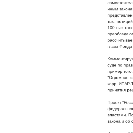
самостоятел
иным законам
представлен
тыс. петиций
100 тыс. гол
преобладают 
рассчитываем
глава Фонда
Комментируя
суде по пра
пример того,
"Огромное ко
корр. ИТАР-Т
принятия реш
Проект "Рос
федеральног
властями. По
закона и об