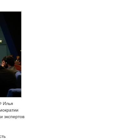
Ф Илья
мократии
и экспертов
сть