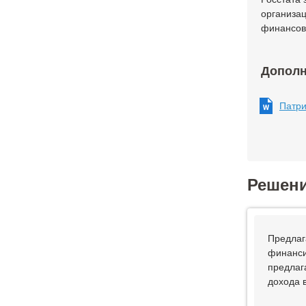
организац
финансов
Дополн
Патри
Решен
Предлаг
финанси
предлаг
дохода 