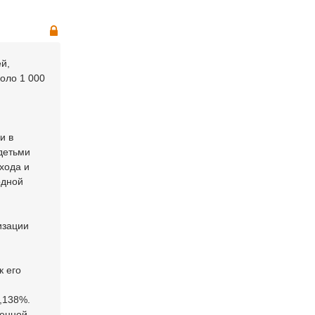
ей,
оло 1 000
и в
 детьми
хода и
одной
изации
к его
7,138%.
ченной