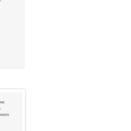
ля
а
нного