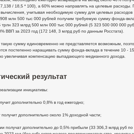
7,138 / 18,5 * 100), а 60% можно направлять на целевые расходы.
 вычисления, учитывая необходимую сумму для целевых расходов 
 908 млн 500 тыс 000 рублей получим требуемую сумму фонда-вкл
 трлн 323 млрд 500 млн 000 тыс 000 рублей (5 323 500 000 000 руб
3% ВВП за 2023 год (172 148, 3 млрд руб по данным Росстата).
ь такую сумму единовременно не представляется возможным, поэт
тся постепенно наращивать сумму фонда-вклада в течение 10 - 15
но увеличивая компенсацию выпадающего медианного дохода.
ический результат
реализации инициативы:
лучит дополнительно 0,8% в год ежегодно;
 получит дополнительно около 1% доходной части;
ии получат дополнительно до 0,5% прибыли (33 306,3 млрд руб п
за 2023 год (без субъектов малого предпринимательства, кредитны