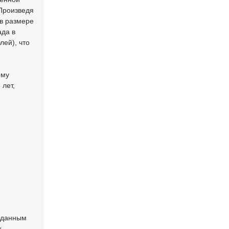
 Произведя
в размере
ада в
лей), что
ому
 лет,
о данным
х