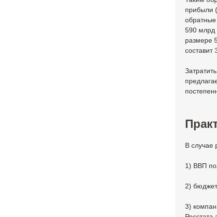
прибыли (
обратные
590 млрд
размере 5
составит 
Затратит
предлагае
постепен
Практ
В случае 
1) ВВП по
2) бюджет
3) компан
Росстата 