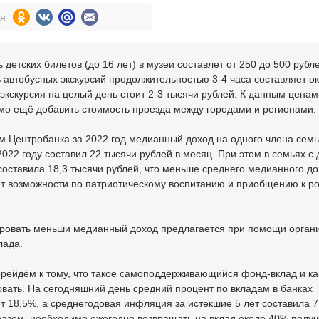
ся
 детских билетов (до 16 лет) в музеи составлет от 250 до 500 рубл
 автобусных экскурсий продолжительностью 3-4 часа составляет ок
 экскурсия на целый день стоит 2-3 тысячи рублей. К данным ценам
мо ещё добавить стоимость проезда между городами и регионами.
 Центробанка за 2022 год медианный доход на одного члена семь
2022 году составил 22 тысячи рублей в месяц. При этом в семьях с
оставила 18,3 тысячи рублей, что меньше среднего медианного до
т возможности по патриотическому воспитанию и приобщению к р
ровать меньши медианный доход предлагается при помощи орган
лада.
рейдём к тому, что такое самоподдерживающийся фонд-вклад и ка
ать. На сегодняшний день средний процент по вкладам в банках
т 18,5%, а среднегодовая инфляция за истекшие 5 лет составила 
разом, необходимо ежегодно возвращать на вклад около 40% полу