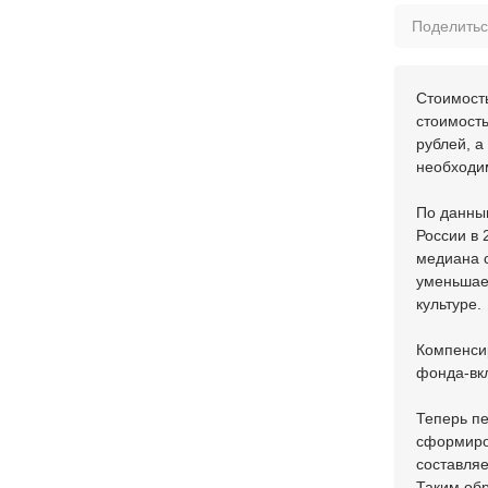
Поделить
Стоимость
стоимость
рублей, а
необходи
По данным
России в 
медиана с
уменьшае
культуре.
Компенси
фонда-вк
Теперь пе
сформиров
составляе
Таким об