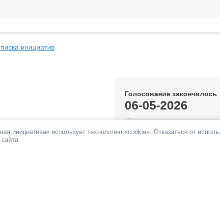
списка инициатив
Голосование закончилось
06-05-2026
0.23%
ная инициатива» использует технологию «cookie». Отказаться от испол
 сайта.
За инициативу подано:
232 голос
Против инициативы подано:
70 г
Все инициативы автора