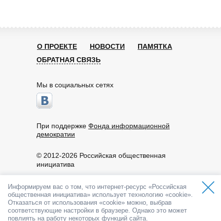
О ПРОЕКТЕ
НОВОСТИ
ПАМЯТКА
ОБРАТНАЯ СВЯЗЬ
Мы в социальных сетях
При поддержке
Фонда информационной
демократии
© 2012-2026 Российская общественная
инициатива
Пользовательское соглашение
Информируем вас о том, что интернет-ресурс «Российская
По вопросам работы портала обращайтесь:
общественная инициатива» использует технологию «cookie».
info@roi.ru
Отказаться от использования «cookie» можно, выбрав
8-800-200-61-62
соответствующие настройки в браузере. Однако это может
API РОИ
повлиять на работу некоторых функций сайта.