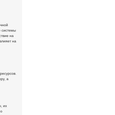
очной
е системы
ствие на
влияет на
ресурсов.
ру, а
, их
но