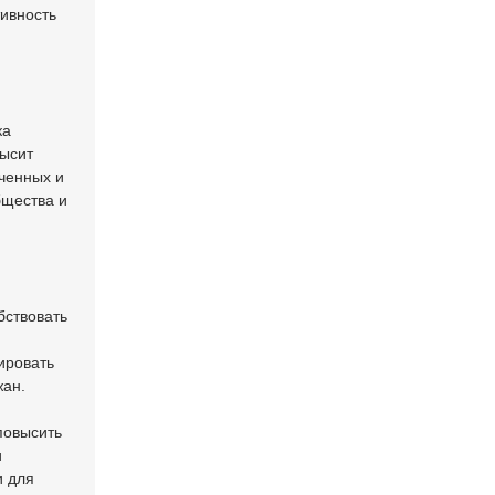
ивность
ка
высит
оченных и
бщества и
бствовать
ировать
жан.
повысить
и
и для