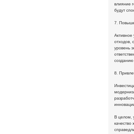
влияние 
будут спо
7. Повыше
Активное 
отходов, 
уровень э
ответстве
созданию 
8. Привле
Инвестици
модерниза
разработч
инновации
В целом, 
качество 
справедли