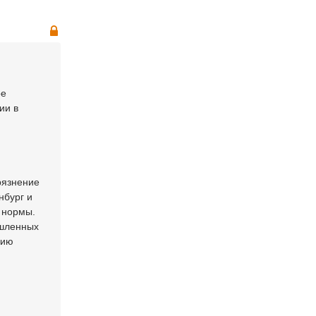
ое
ии в
рязнение
нбург и
 нормы.
ышленных
нию