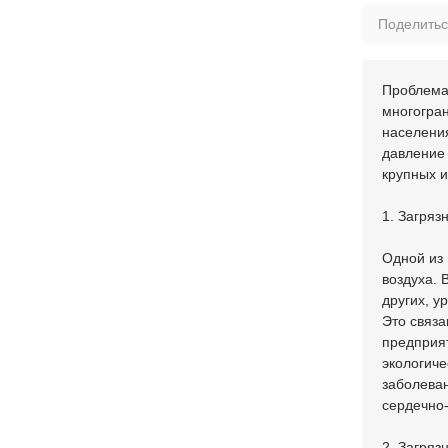
Поделить
Проблема 
многогран
населени
давление 
крупных и
1. Загряз
Одной из 
воздуха. 
других, у
Это связ
предприят
экологиче
заболеван
сердечно
2. Загряз