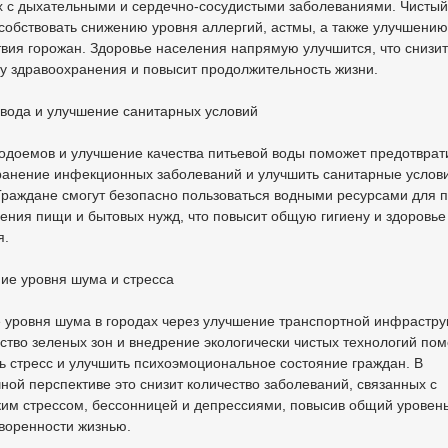
х с дыхательными и сердечно-сосудистыми заболеваниями. Чистый
собствовать снижению уровня аллергий, астмы, а также улучшени
вия горожан. Здоровье населения напрямую улучшится, что снизит
у здравоохранения и повысит продолжительность жизни.
 вода и улучшение санитарных условий
одоемов и улучшение качества питьевой воды поможет предотврат
ранение инфекционных заболеваний и улучшить санитарные услови
Граждане смогут безопасно пользоваться водными ресурсами для п
ения пищи и бытовых нужд, что повысит общую гигиену и здоровье
я.
ие уровня шума и стресса
 уровня шума в городах через улучшение транспортной инфрастру
ство зеленых зон и внедрение экологически чистых технологий по
 стресс и улучшить психоэмоциональное состояние граждан. В
ной перспективе это снизит количество заболеваний, связанных с
им стрессом, бессонницей и депрессиями, повысив общий уровень
воренности жизнью.