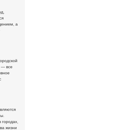
од,
ся
дением, а
о
городской
 — все
ивное
с
являются
мы.
 городах,
тва жизни