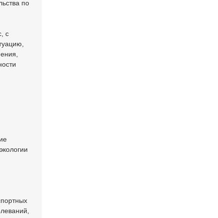
льства по
, с
туацию,
ения,
ности
ие
экологии
спортных
олеваний,