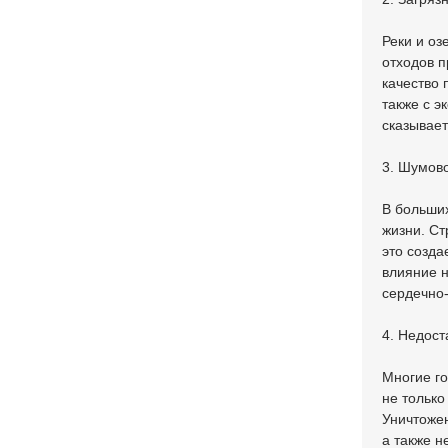
Реки и оз
отходов п
качество 
также с э
сказывает
3. Шумов
В больши
жизни. Ст
это созда
влияние н
сердечно-
4. Недост
Многие го
не только
Уничтожен
а также н