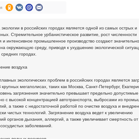
ся
экологии в российских городах является одной из самых острых и
ных. Стремительное урбанистическое развитие, рост численности
я и интенсивное промышленное производство создают значительн
на окружающую среду, приводя к ухудшению экологической ситуац
 средних городах.
нение воздуха
главных экологических проблем в российских городах является заг
В крупных мегаполисах, таких как Москва, Санкт-Петербург, Екатери
ровень загрязнения значительно превышает предельно допустимые
ано с высокой концентрацией автотранспорта, выбросами из пром
ий, а также с недостаточной работой по очистке воздуха и внедре
ски чистых технологий. Загрязнение воздуха ведет к увеличению
ий органов дыхания, аллергий, а также увеличивает смертность от
-сосудистых заболеваний.
нение водных ресурсов