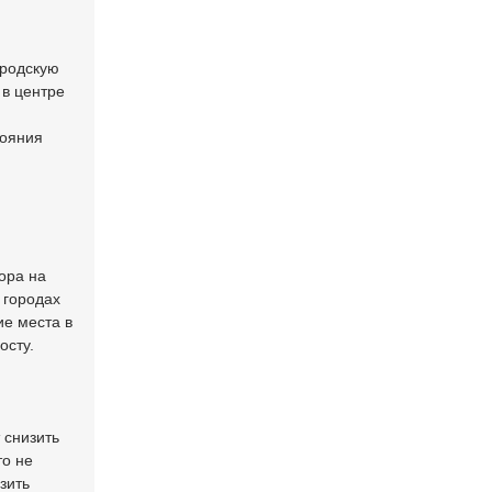
ородскую
 в центре
тояния
ора на
 городах
ие места в
осту.
 снизить
то не
зить