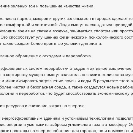
ение зеленых зон и повышение качества жизни
е числа парков, скверов и других зеленых зон в городах сделает г
ее комфортной и эстетичной. Люди смогут наслаждаться природой
роводить время на свежем воздухе, заниматься спортом или просто
 Это способствует улучшению физического и психологического сос
а также создает более приятные условия для жизни.
твенное обращение с отходами и переработка
 эффективных систем переработки отходов и активное вовлечение
 в сортировку мусора помогут значительно снизить количество мус
 и минимизировать загрязнение почвы и воды. В результате этого в
более чистая и безопасная среда, а также создадутся новые рабоч
кологии и переработки, что будет способствовать экономическому р
ия ресурсов и снижение затрат на энергию
к энергоэффективным зданиям и устойчивым технологиям позволит
ие энергии и уменьшить выбросы углекислого газа в атмосферу. Э
кратит расходы на энергоснабжение для горожан, но и поможет сни