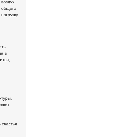
 воздух
ю общего
 нагрузку
ить
я в
итья,
ктуры,
может
 счастья