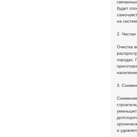
связанны
будет спо
самочувст
на систем
2. Чистая
Очистка в
распрост
городах. 
приготовл
населени
3. Снижен
Снижение
строитель
уменьшить
долгосроч
хроническ
и удовлет