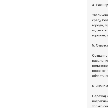
4. Расшир
Увеличени
среду бол
города, п
отдыхать.
горожан, 
5. Ответс
Создание
населения
полигонах
появится 
области э
6. Эконом
Переход 
потреблен
только со