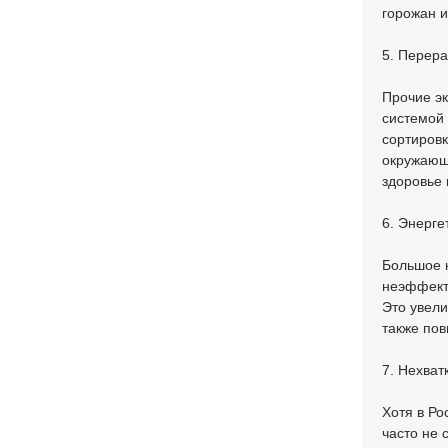
горожан и
5. Перера
Прочие э
системой 
сортировк
окружающу
здоровье 
6. Энерге
Большое к
неэффект
Это увели
также по
7. Нехват
Хотя в Ро
часто не 