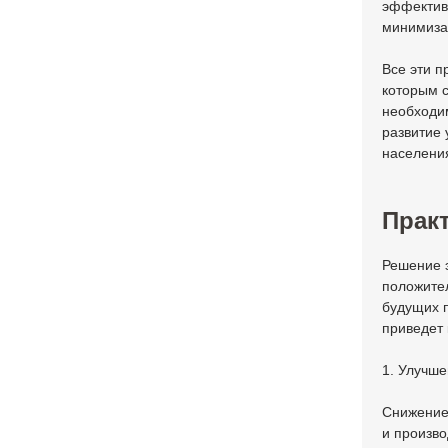
эффективн
минимиза
Все эти п
которым с
необходи
развитие 
населени
Практ
Решение э
положител
будущих п
приведет
1. Улучше
Снижение 
и произв