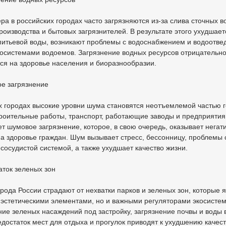
ера в российских городах часто загрязняются из-за слива сточных в
роизводства и бытовых загрязнителей. В результате этого ухудшает
питьевой воды, возникают проблемы с водоснабжением и водоотве
косистемами водоемов. Загрязнение водных ресурсов отрицательн
ся на здоровье населения и биоразнообразии.
ое загрязнение
х городах высокие уровни шума становятся неотъемлемой частью 
роительные работы, транспорт, работающие заводы и предприятия
ет шумовое загрязнение, которое, в свою очередь, оказывает негат
а здоровье граждан. Шум вызывает стресс, бессонницу, проблемы 
сосудистой системой, а также ухудшает качество жизни.
аток зеленых зон
рода России страдают от нехватки парков и зеленых зон, которые 
 эстетическими элементами, но и важными регуляторами экосисте
ие зеленых насаждений под застройку, загрязнение почвы и воды в
едостаток мест для отдыха и прогулок приводят к ухудшению качес