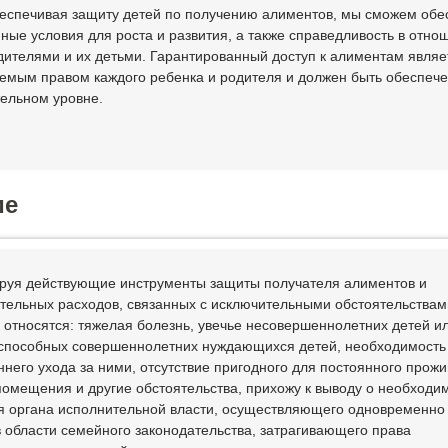
беспечивая защиту детей по получению алиментов, мы сможем обе
ные условия для роста и развития, а также справедливость в отно
ителями и их детьми. Гарантированный доступ к алиментам являе
емым правом каждого ребенка и родителя и должен быть обеспече
тельном уровне.
ие
руя действующие инструменты защиты получателя алиментов и
тельных расходов, связанных с исключительными обстоятельствами
 относятся: тяжелая болезнь, увечье несовершеннолетних детей и
способных совершеннолетних нуждающихся детей, необходимость
ннего ухода за ними, отсутствие пригодного для постоянного прож
помещения и другие обстоятельства, прихожу к выводу о необходи
я органа исполнительной власти, осуществляющего одновременно 
в области семейного законодательства, затрагивающего права