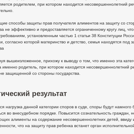
ляется родителем, при котором находится несовершеннолетний ре
тельно.
щие способы защиты прав получателя алиментов на защиту со ст
ва не эффективно и предоставляется ограниченному кругу лиц, что
требованиям, установленным частью 1 статьи 38 Конституции Росс
, согласно которой материнство и детство, семья находятся под 
ва
я вышеизложенное, прихожу к выводу о том, что именно эта кате
а именно родитель, при котором находится несовершеннолетний р
не защищенной со стороны государства.
ический результат
я нагрузка данной категории споров в суде, споры будут намного
ся во внесудебном порядке. Повысится сознательность граждан, н
ющих алименты на содержание несовершеннолетних детей, ввиду 
нности, что на защиту прав ребенка встанет орган исполнительной