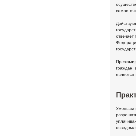
осуществ
самостоя
Действую
государст
отвечает 
Федерации
государст
Презюмиру
граждан, 
является 
Практ
Уменьшитс
разрешать
уплачива
осведомле