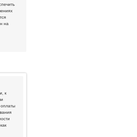
спечить
шениях
тся
н на
, к
ли
 оплаты
ивания
мости
как