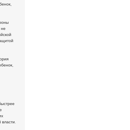
бенок,
ороны
 не
ийской
защитой
гория
ебенок,
 быстрее
е
их
 власти.