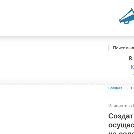
8
К
→
Главная
Н
Инициатива
Создат
осущес
на сод