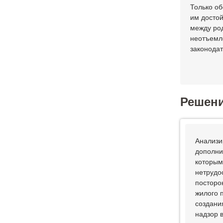
Только о
им достой
между род
неотъемл
законода
Решен
Анализи
дополни
которым
нетрудо
посторо
жилого 
создани
надзор 