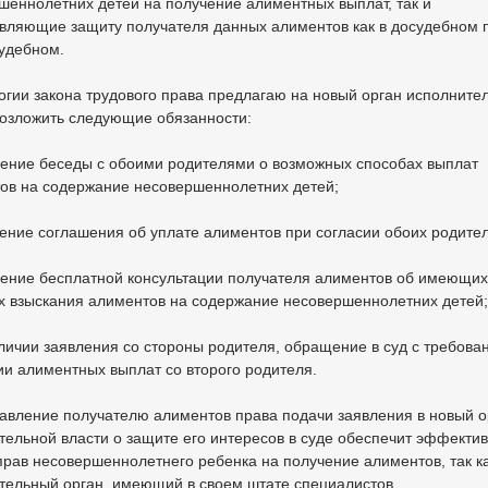
шеннолетних детей на получение алиментных выплат, так и
вляющие защиту получателя данных алиментов как в досудебном 
судебном.
огии закона трудового права предлагаю на новый орган исполните
возложить следующие обязанности:
дение беседы с обоими родителями о возможных способах выплат
ов на содержание несовершеннолетних детей;
чение соглашения об уплате алиментов при согласии обоих родите
дение бесплатной консультации получателя алиментов об имеющи
х взыскания алиментов на содержание несовершеннолетних детей;
аличии заявления со стороны родителя, обращение в суд с требова
ии алиментных выплат со второго родителя.
авление получателю алиментов права подачи заявления в новый о
тельной власти о защите его интересов в суде обеспечит эффекти
прав несовершеннолетнего ребенка на получение алиментов, так к
тельный орган, имеющий в своем штате специалистов,