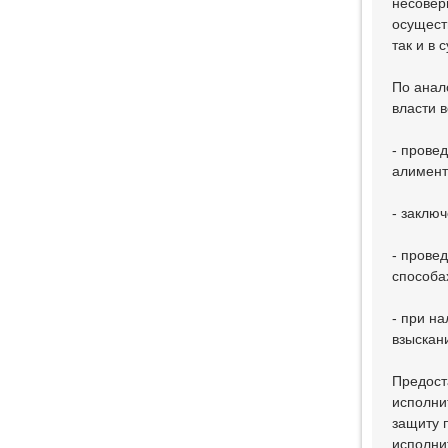
несовер
осущест
так и в 
По анал
власти 
- прове
алимент
- заклю
- прове
способа
- при н
взыскан
Предост
исполни
защиту 
исполни