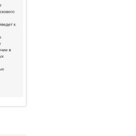
т
скового
иведет к
о
е
чии в
ых
ых