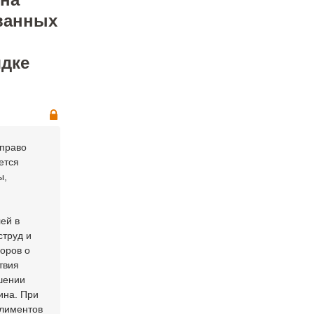
ванных
ядке
 право
ется
ы,
ей в
струд и
поров о
твия
шении
ина. При
алиментов