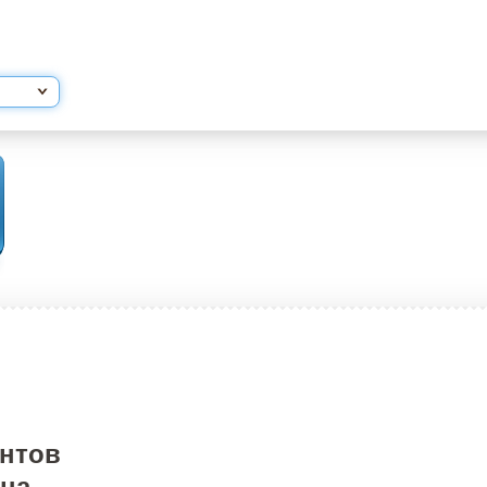
нтов
 на