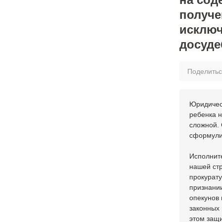
получе
исключ
досуде
Поделить
Юридичес
ребенка н
сложной.
сформули
Исполнит
нашей стр
прокурату
признани
опекунов 
законных
этом защ