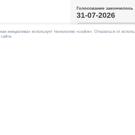
Голосование закончилось
31-07-2026
0.1%
ная инициатива» использует технологию «cookie». Отказаться от испол
 сайта.
За инициативу подано:
108 голос
Против инициативы подано:
853 
Все инициативы автора
НОВОСТИ
ПАМЯТКА
ОБРАТНАЯ СВЯЗЬ
При поддержке
Фонда информационной д
ьных сетях
 Российская общественная инициатива