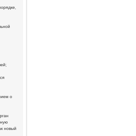
порядке,
льной
лей;
хся
нием о
рган
вную
ак новый