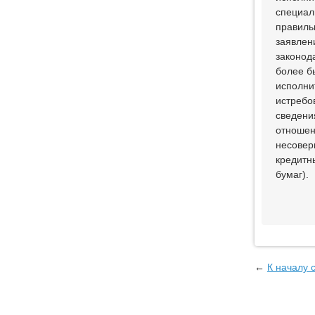
специал
правиль
заявлен
законод
более б
исполни
истребо
сведени
отношен
несовер
кредитн
бумаг).
←
К началу 