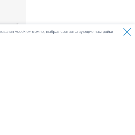
ьзования «cookie» можно, выбрав соответствующие настройки
ов
голоса
емократии