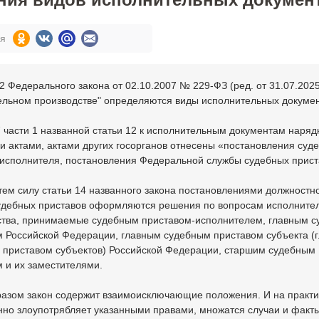
ся
2 Федерального закона от 02.10.2007 № 229-ФЗ (ред. от 31.07.2025
ельном производстве" определяются виды исполнительных докумен
 части 1 названной статьи 12 к исполнительным документам нарядк
 актами, актами других госорганов отнесены «постановления суд
-исполнителя, постановления Федеральной службы судебных прист
тем силу статьи 14 названного закона постановлениями должностн
удебных приставов оформляются решения по вопросам исполните
ства, принимаемые судебным приставом-исполнителем, главным 
м Российской Федерации, главным судебным приставом субъекта (
 приставом субъектов) Российской Федерации, старшим судебным
 и их заместителями.
разом закон содержит взаимоисключающие положения. И на практ
нно злоупотрябляет указанными правами, множатся случаи и факт