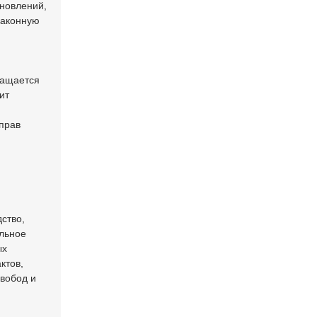
новлений,
законную
ращается
ит
 прав
ство,
альное
ых
ктов,
свобод и