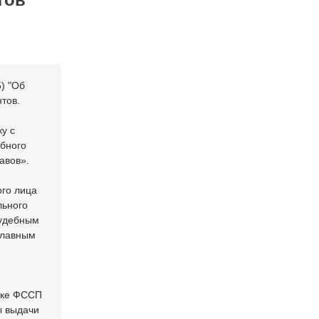
) "Об
тов.
у с
ебного
авов».
ого лица
льного
судебным
главным
ике ФССП
ы выдачи