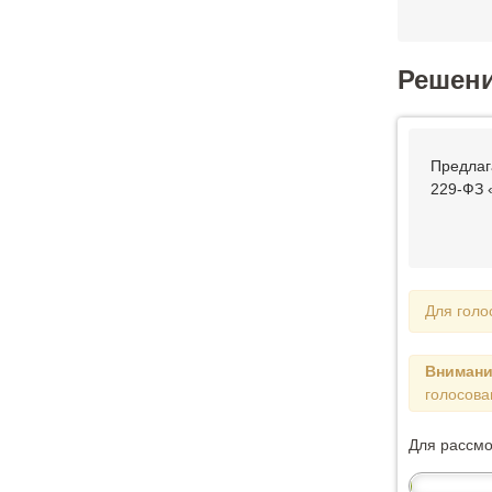
Решен
Предлаг
229-ФЗ 
Для голо
Внимани
голосова
Для рассм