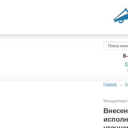
8
К
→
Главная
Н
Инициатива
Внесен
исполн
уточне