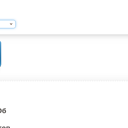
Об
тов