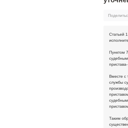
Поделить
Статьей 1
исполнит
Пунктом 7
судебными
пристава
Вместе с 
службы с
производ
приставо
судебным
приставом
Таким об
существе