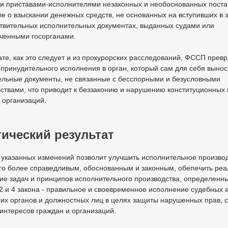
и приставами-исполнителями незаконных и необоснованных поста
ле о взыскании денежных средств, не основанных на вступивших в 
ствительных исполнительных документах, выданных судами или
ченными госорганами.
ате, как это следует и из прокурорских расследований, ФССП прев
 принудительного исполнения в орган, который сам для себя вынос
ельные документы, не связанные с бесспорными и безусловными
ствами, что приводит к беззаконию и нарушению конституционных
 организаций.
ический результат
указанных изменений позволит улучшить исполнительное производ
его более справедливым, обоснованным и законным, обепечить ре
ие задач и принципов исполнительного производства, определенн
2 и 4 закона - правильное и своевременное исполнение судебных а
гих органов и должностных лиц в целях защиты нарушенных прав, 
интересов граждан и организаций.