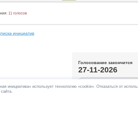
ния:
11 голосов
списка инициатив
Голосование закончится
27-11-2026
0.2%
ная инициатива» использует технологию «cookie». Отказаться от испол
 сайта.
За инициативу подано:
200 голос
Против инициативы подано:
11 г
Все инициативы автора