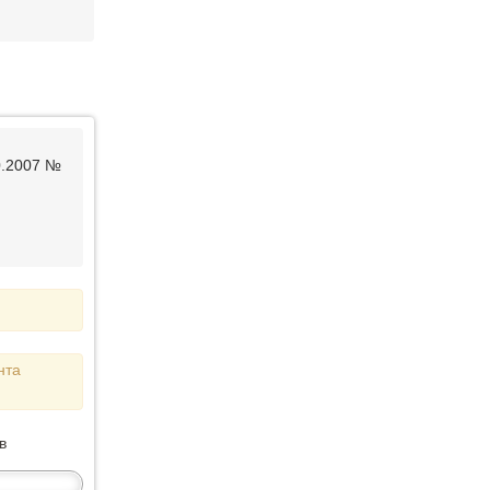
0.2007 №
нта
в