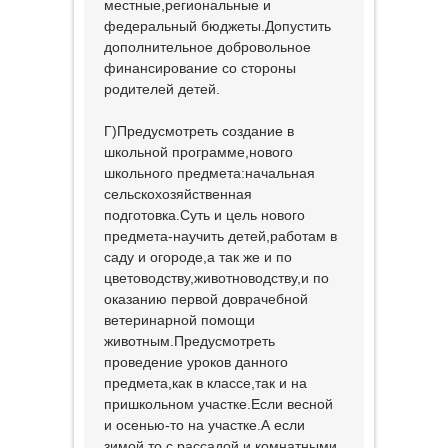
местные,региональные и
федеральный бюджеты.Допустить
дополнительное добровольное
финансирование со стороны
родителей детей.
Г)Предусмотреть создание в
школьной программе,нового
школьного предмета:начальная
сельскохозяйственная
подготовка.Суть и цель нового
предмета-научить детей,работам в
саду и огороде,а так же и по
цветоводству,животноводству,и по
оказанию первой доврачебной
ветеринарной помощи
животным.Предусмотреть
проведение уроков данного
предмета,как в классе,так и на
пришкольном участке.Если весной
и осенью-то на участке.А если
зимой,то с рассадой и комнатными