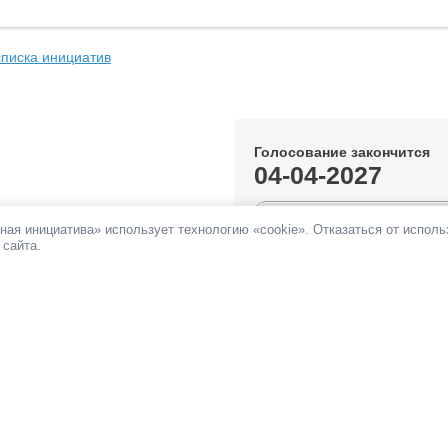
списка инициатив
Голосование закончится
04-04-2027
1.29%
ная инициатива» использует технологию «cookie». Отказаться от испол
 сайта.
За инициативу подано:
1 292 гол
Против инициативы подано:
19 г
Все инициативы автора
НОВОСТИ
ПАМЯТКА
ОБРАТНАЯ СВЯЗЬ