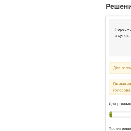
Решен
Пересмо
в сутки.
Для голо
Внимани
голосова
Для рассм
Против реше