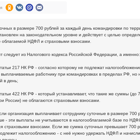
ся
очных в размере 700 рублей за каждый день командировки по терр
тановлен на законодательном уровне и действует с целью опреде
е облагаемой НДФЛ и страховыми взносами.
т следует из Налогового кодекса Российской Федерации, а именно:
статьи 217 НК РФ - согласно которому не подлежат налогообложе
 выплачиваемые работнику при командировках в пределах РФ, но 
й в день;
статьи 422 НК РФ - который устанавливает, что такие же суммы (до 7
ри России) не облагаются страховыми взносами.
если организация выплачивает сотруднику суточные в размере 700 
е - эти выплаты не учитываются в налогооблагаемой базе по НДФ
я страховыми взносами. Если же сумма суточных превышает 700 р
одлежит налогообложению - с неё нужно удержать НДФЛ и начисли
 взносы.