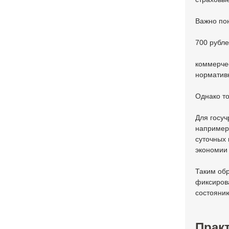
Важно пон
700 рубле
коммерчес
нормативн
Однако то
Для госуч
например
суточных 
экономии 
Таким обр
фиксирова
состоянию
Практ