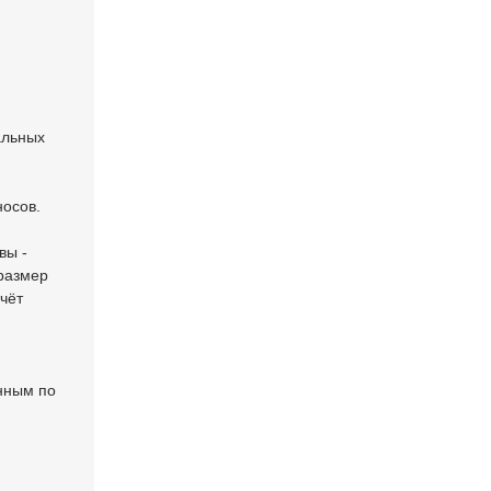
альных
носов.
вы -
размер
чёт
енным по