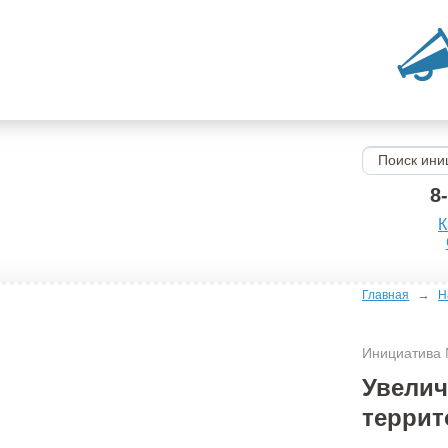
8
К
→
Главная
Н
Инициатива
Увелич
террит