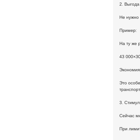
2. Выгода
Не нужно 
Пример:
На ту же 
43 000×3
Экономия 
Это особе
транспорт
3. Стимул
Сейчас мн
При лимит