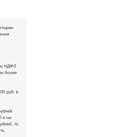
итории
ления
нию НДФЛ
не более
00 руб. в
рублей
Л и не
ублей, то
ть