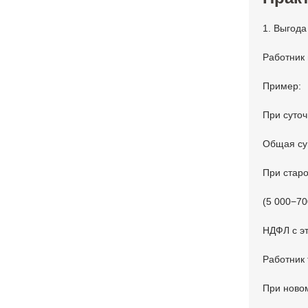
1. Выгода
Работник 
Пример:
При суточ
Общая су
При старо
(5 000−70
НДФЛ с э
Работник 
При новом