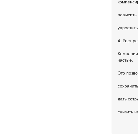
компенсир
повысить
упростить
4. Рост р
Компании 
частые.
Это позво
сохранить
дать сотр
снизить н