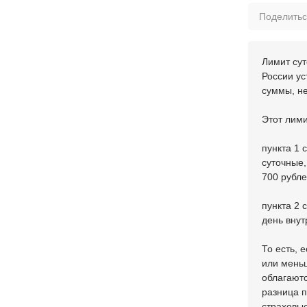
Поделить
Лимит сут
России ус
суммы, н
Этот лими
пункта 1 
суточные,
700 рубле
пункта 2 
день внут
То есть, 
или меньш
облагаютс
разница п
страховые