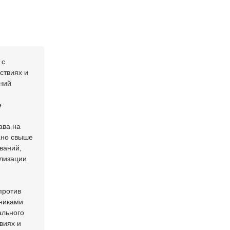
 с
ствиях и
ений
е
ава на
ано свыше
ваний,
ализации
против
дниками
ального
виях и