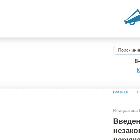
8
К
→
Главная
Н
Инициатива
Введен
незако
наруш