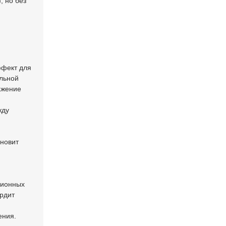
, но без
ффект для
ельной
ажение
жду
ановит
ционных
ердит
ения.