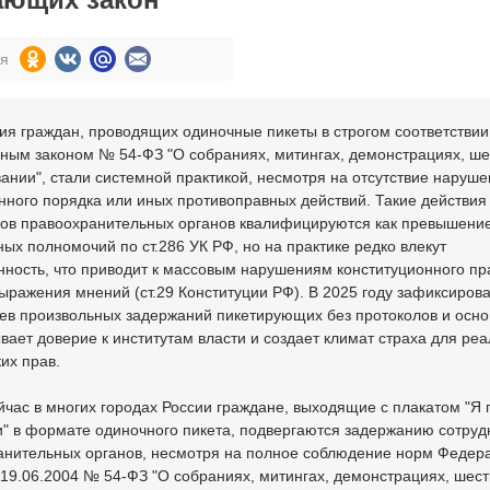
ся
я граждан, проводящих одиночные пикеты в строгом соответствии
ным законом № 54-ФЗ "О собраниях, митингах, демонстрациях, ше
ании", стали системной практикой, несмотря на отсутствие наруш
ного порядка или иных противоправных действий. Такие действия
ков правоохранительных органов квалифицируются как превышени
ых полномочий по ст.286 УК РФ, но на практике редко влекут
нность, что приводит к массовым нарушениям конституционного пр
ыражения мнений (ст.29 Конституции РФ). В 2025 году зафиксиров
ев произвольных задержаний пикетирующих без протоколов и осно
вает доверие к институтам власти и создает климат страха для ре
их прав.
час в многих городах России граждане, выходящие с плакатом "Я 
и" в формате одиночного пикета, подвергаются задержанию сотру
анительных органов, несмотря на полное соблюдение норм Федер
 19.06.2004 № 54-ФЗ "О собраниях, митингах, демонстрациях, шест