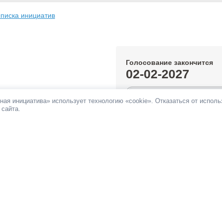
списка инициатив
Голосование закончится
02-02-2027
0.56%
ная инициатива» использует технологию «cookie». Отказаться от испол
 сайта.
За инициативу подано:
562 голос
Против инициативы подано:
61 г
Все инициативы автора
НОВОСТИ
ПАМЯТКА
ОБРАТНАЯ СВЯЗЬ
При поддержке
Фонда информационной д
ьных сетях