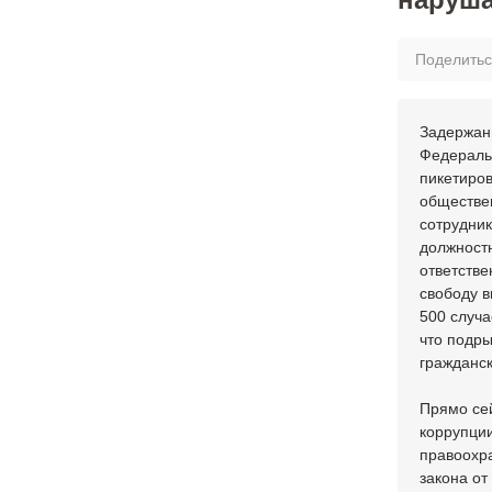
Поделить
Задержани
Федераль
пикетиров
обществен
сотрудни
должностн
ответстве
свободу в
500 случа
что подры
гражданск
Прямо сей
коррупци
правоохр
закона от