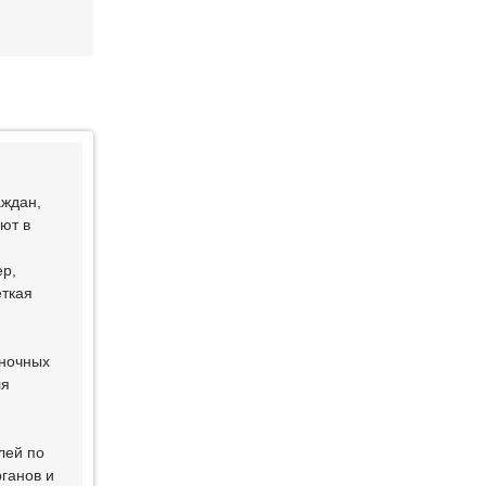
аждан,
ют в
ер,
еткая
иночных
ля
лей по
ганов и