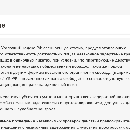
ие
в Уголовный кодекс РФ специальную статью, предусматривающую
ую ответственность должностных лиц за незаконное задержание гр
ющих в одиночных пикетах, при условии, что пикетирующие действу
закона и не нарушают общественный порядок. Такой же подход
ется к другим формам незаконного ограничения свободы (наприм
127 УК РФ – незаконное лишение свободы), но сейчас отсутствует ч
защищающая право на одиночный пикет.
ь систему публичного учета и мониторинга всех задержаний на од
 с обязательным видеозаписью и протоколированием, доступных д
енного и судебного контроля.
льное проведение независимых проверок действий правоохраните
 инциденту с незаконным задержанием с участием прокурорских ор