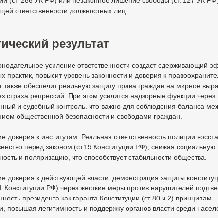
й (ст. 286 УК РФ) или незаконное лишение свободы (ст. 127 УК РФ)
щей ответственности должностных лиц.
ический результат
конодательное усиление ответственности создаст сдерживающий э
х практик, повысит уровень законности и доверия к правоохранит
а также обеспечит реальную защиту права граждан на мирное выр
з страха репрессий. При этом усилится надзорные функции через
нный и судебный контроль, что важно для соблюдения баланса ме
нием общественной безопасности и свободами граждан.
е доверия к институтам: Реальная ответственность полиции восст
венство перед законом (ст.19 Конституции РФ), снижая социальную
ость и поляризацию, что способствует стабильности общества.
ие доверия к действующей власти: демонстрация защиты конститу
31 Конституции РФ) через жесткие меры против нарушителей подтв
ность президента как гаранта Конституции (ст 80 ч.2) принципам
и, повышая легитимность и поддержку органов власти среди насел