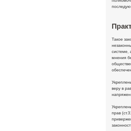
полномочи
последую
Практ
Такое за
незаконны
системе, 
мнения бе
обществе
обеспече
Укреплени
веру в ра
напряженн
Укреплен
прав (ст.
привержен
законност