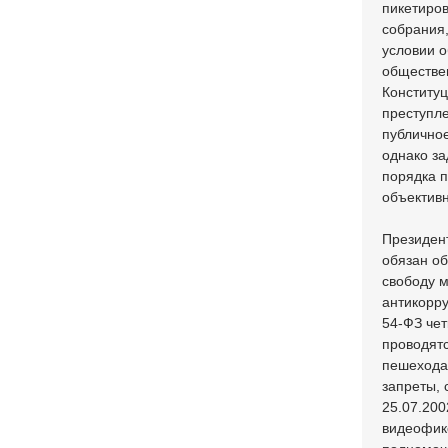
пикетиро
собрания,
условии о
обществен
Конституц
преступле
публичное
однако за
порядка п
объективн
Президент
обязан об
свободу м
антикорр
54-ФЗ чет
проводятс
пешеходам
запреты, 
25.07.200
видеофик