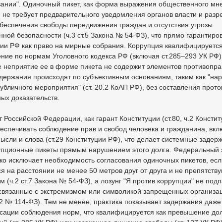
вании". Одиночный пикет, как форма выражения общественного мн
 не требует предварительного уведомления органов власти и раз
беспечения свободы передвижения граждан и отсутствия угрозы
ной безопасности (ч.3 ст.5 Закона № 54-ФЗ), что прямо гарантиров
ии РФ как право на мирные собрания. Коррупция квалифицируется
ние по нормам Уголовного кодекса РФ (включая ст.285–293 УК РФ)
 неприятие ее в форме пикета не содержит элементов противопра
держания происходят по субъективным основаниям, таким как "на
убличного мероприятия" (ст. 20.2 КоАП РФ), без составления прото
ых доказательств.
 Российской Федерации, как гарант Конституции (ст.80, ч.2 Констит
еспечивать соблюдение прав и свобод человека и гражданина, вк
ысли и слова (ст.29 Конституции РФ), что делает системные задер
упционные пикеты прямым нарушением этого долга. Федеральный
ко исключает необходимость согласования одиночных пикетов, есл
я на расстоянии не менее 50 метров друг от друга и не препятств
 (ч.2 ст.7 Закона № 54-ФЗ), а лозунг "Я против коррупции" не под
связанные с экстремизмом или символикой запрещенных организац
2 № 114-ФЗ). Тем не менее, практика показывает задержания даже
сации соблюдения норм, что квалифицируется как превышение до