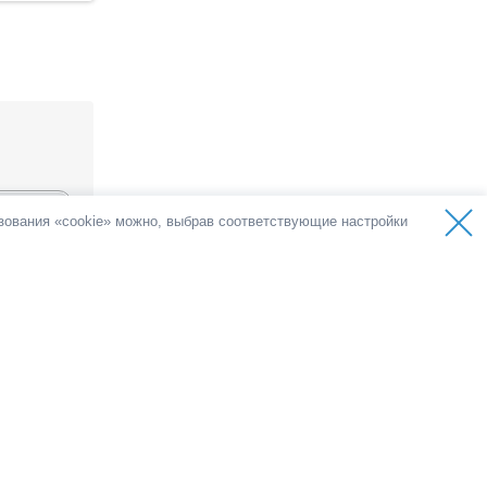
ьзования «cookie» можно, выбрав соответствующие настройки
а
олос
емократии