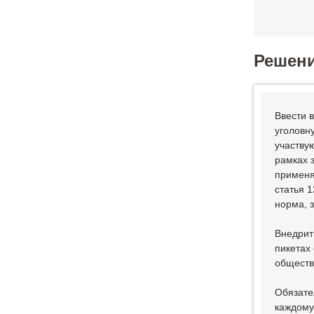
Решен
Ввести 
уголовн
участву
рамках 
применя
статья 
норма, 
Внедрит
пикетах
обществ
Обязате
каждому