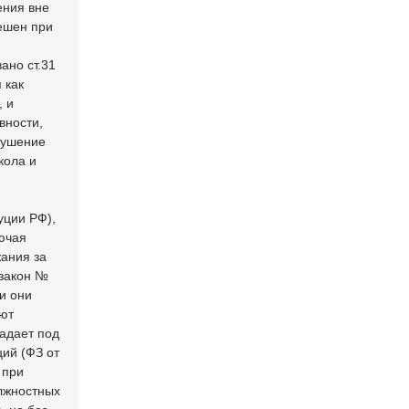
ения вне
решен при
ано ст.31
 как
, и
вности,
рушение
кола и
уции РФ),
лючая
жания за
 закон №
и они
уют
падает под
ий (ФЗ от
 при
лжностных