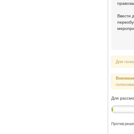
правоза
Ввести 
переобу
меропри
Для голо
Внимани
голосова
Для рассм
Против реше