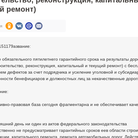
й ремонт)
ся
151179азвание:
 обязательного пятилетнего гарантийного срока на результаты до
роительство, реконструкция, капитальный и текущий ремонт) с бес
ем дефектов за счет подрядчика и усиление уголовной и субсидиа
нности бенефициаров и должностных лиц за некачественные дорог
ние:
ивно-правовая база сегодня фрагментарна и не обеспечивает кач
яшний день ни один из актов федерального законодательства
твенно не предусматривает гарантийных сроков еев области строи
кции, капитального ремонта, ремонта автомобильных дорог. Дейс