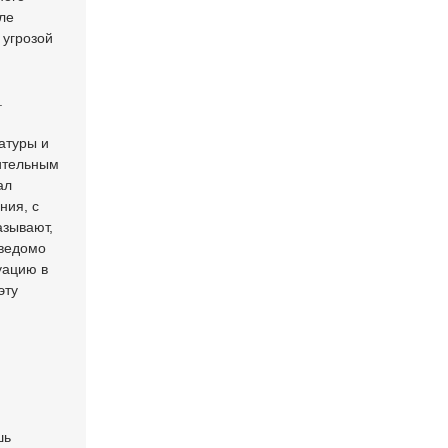
ле
 угрозой
.
атуры и
вительным
ал
ния, с
азывают,
аведомо
уацию в
эту
шь