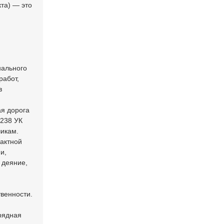
та) — это
нального
работ,
в
ая дорога
 238 УК
чикам.
рактной
и,
 деяние,
твенности.
рядная