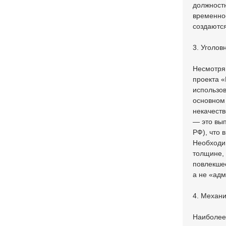
должностн
временное
создаются
3. Уголов
Несмотря
проекта 
использов
основном 
некачеств
— это вып
РФ), что 
Необходим
толщине,
повлекшее
а не «ад
4. Механи
Наиболее 