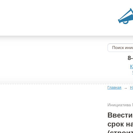
8
К
→
Главная
Н
Инициатива
Ввести
срок н
(строи