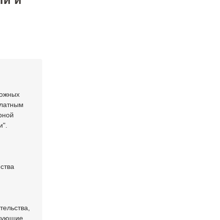
рожных
платным
рной
и".
ества
тельства,
твующие