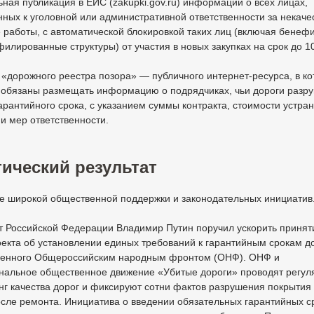
ная публикация в ЕИС (zakupki.gov.ru) информации о всех лицах,
ных к уголовной или административной ответственности за некач
работы, с автоматической блокировкой таких лиц (включая бенеф
илированные структуры) от участия в новых закупках на срок до 10
«дорожного реестра позора» — публичного интернет-ресурса, в к
и обязаны размещать информацию о подрядчиках, чьи дороги разр
арантийного срока, с указанием суммы контракта, стоимости устра
и мер ответственности.
ический результат
ие широкой общественной поддержки и законодательных инициатив
т Российской Федерации Владимир Путин поручил ускорить принят
екта об установлении единых требований к гарантийным срокам до
ленного Общероссийским народным фронтом (ОНФ). ОНФ и
нальное общественное движение «Убитые дороги» проводят регу
г качества дорог и фиксируют сотни фактов разрушения покрытия 
осле ремонта. Инициатива о введении обязательных гарантийных с