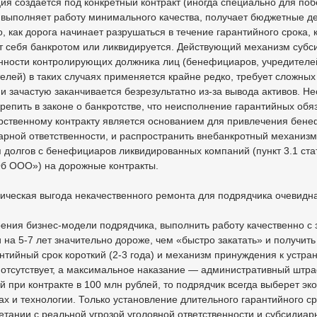
ия создается под конкретный контракт (иногда специально для поб
 выполняет работу минимального качества, получает бюджетные де
о, как дорога начинает разрушаться в течение гарантийного срока,
т себя банкротом или ликвидируется. Действующий механизм субс
енности контролирующих должника лиц (бенефициаров, учредителе
елей) в таких случаях применяется крайне редко, требует сложны
и зачастую заканчивается безрезультатно из-за вывода активов. Н
репить в законе о банкротстве, что неисполнение гарантийных обя
арственному контракту является основанием для привлечения бен
арной ответственности, и распространить внебанкротный механизм
 долгов с бенефициаров ликвидированных компаний (пункт 3.1 ста
Об ООО») на дорожные контракты.
ическая выгода некачественного ремонта для подрядчика очевидна
рения бизнес-модели подрядчика, выполнить работу качественно с
 на 5-7 лет значительно дороже, чем «быстро закатать» и получить
нтийный срок короткий (2-3 года) и механизм принуждения к устр
отсутствует, а максимальное наказание — административный штра
й при контракте в 100 млн рублей, то подрядчик всегда выберет э
х и технологии. Только установление длительного гарантийного ср
четании с реальной угрозой уголовной ответственности и субсидиар