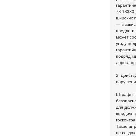
гарантий
78.13330.
широких п
— в завис
предлагае
может сос
угоду под
гарантийн
подрядчик
дорога «р
2. Дейст
нарушени
Штрафы п
безопасно
для должн
юридическ
госконтра
Такие штр
не созда