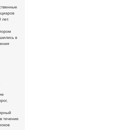
ественные
ициаров
 лет.
отором
ушились в
нения
.
ие
рог,
лярный
в течение
роков