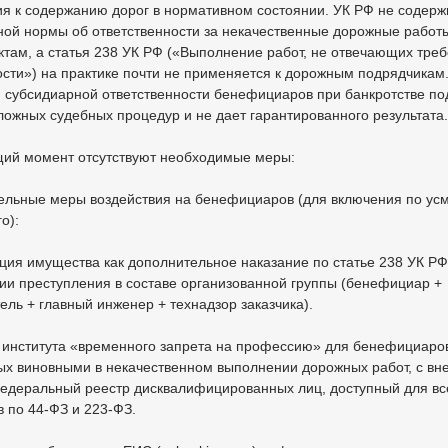
я к содержанию дорог в нормативном состоянии. УК РФ не содерж
ной нормы об ответственности за некачественные дорожные работ
ктам, а статья 238 УК РФ («Выполнение работ, не отвечающих тре
сти») на практике почти не применяется к дорожным подрядчикам
 субсидиарной ответственности бенефициаров при банкротстве по
ложных судебных процедур и не дает гарантированного результата.
щий момент отсутствуют необходимые меры:
ельные меры воздействия на бенефициаров (для включения по ус
о):
ия имущества как дополнительное наказание по статье 238 УК РФ
ии преступления в составе организованной группы (бенефициар +
ель + главный инженер + технадзор заказчика).
 института «временного запрета на профессию» для бенефициаро
ых виновными в некачественном выполнении дорожных работ, с вн
едеральный реестр дисквалифицированных лиц, доступный для вс
в по 44-ФЗ и 223-ФЗ.