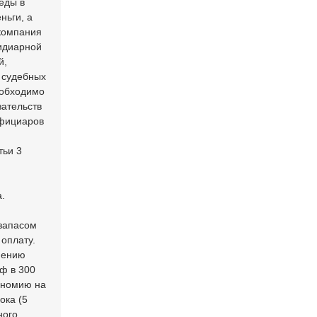
еды в
ньги, а
 компания
идиарной
й,
х судебных
еобходимо
зательств
ефициаров
тьи 3
.
 запасом
 оплату.
анению
ф в 300
кономию на
ока (5
ного