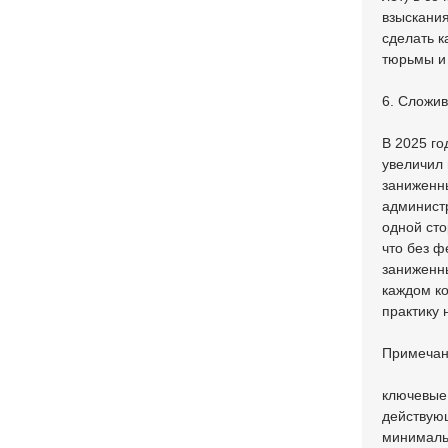
взыскания
сделать к
тюрьмы и
6. Сложи
В 2025 го
увеличил 
заниженны
администр
одной сто
что без ф
заниженны
каждом ко
практику 
Примечан
ключевые
действую
минималь