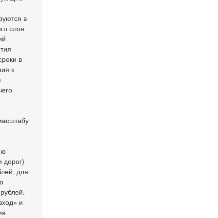
руются в
его слоя
ий
нтия
сроки в
ния к
м
чего
масштабу
ию
 дорог)
блей, для
о
 рублей.
вход» и
ия