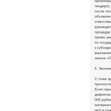
организац
тендере),
после тог
объявляе
ответств
руководит
процедур 
прямо зак
по госуд
к субсиди
взыскания
закона «
5. Эконом
С точки з
прочности
Если гара
дефектов 
000 рубле
материала
лет) в со