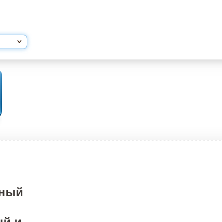
йный
ый и