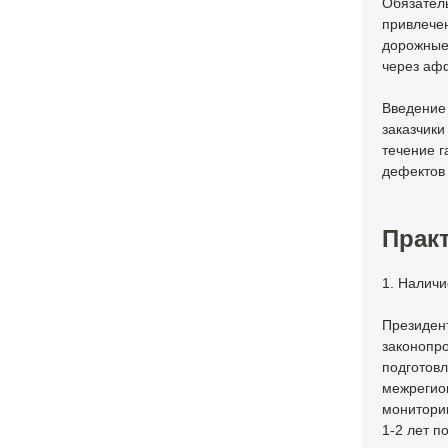
Обязатель
привлечен
дорожные 
через афф
Введение 
заказчик
течение г
дефектов 
Практ
1. Налич
Президен
законопро
подготов
межрегио
мониторин
1-2 лет п