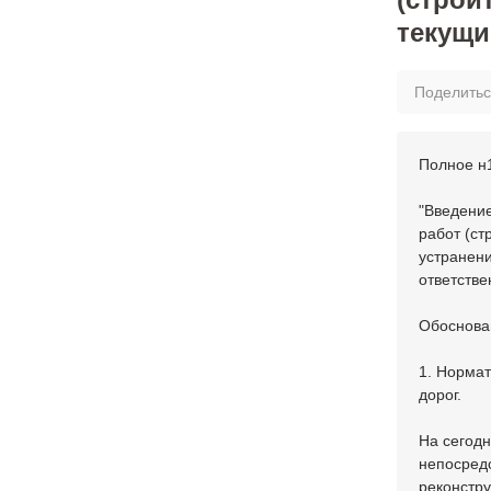
текущи
Поделить
Полное н
"Введение
работ (ст
устранени
ответстве
Обоснова
1. Нормат
дорог.
На сегодн
непосредс
реконстру