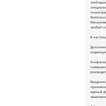
требовани
специаль
госконтра
безопасно
Механизм
требует с
В настоя
Дополнит
подающег
Конфискац
совершен
руководит
Введение
признанн
единый ф
заказчико