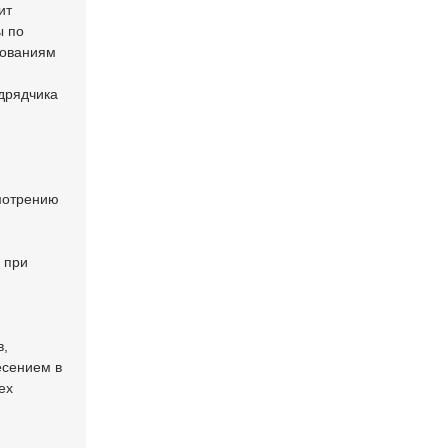
ит
ы по
бованиям
.
дрядчика
мотрению
 при
в,
есением в
ех