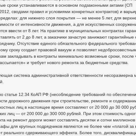
ные сроки устанавливаются в основном подзаконными актами (СП
2012, сводами правил и условиями конкретных контрактов) и варьи
ределах: для нижнего слоя покрытия — не менее 5 лет, для верхн
имости от интенсивности движения, а для искусственных сооружен
тся ввести от 8 лет. На практике в муниципальных контрактах гара
тавлять от 2 до 8 лет, а заказчики зачастую занижают гарантийные 
рядчику. Отсутствие единого обязательного федерального требова
ому сроку создает правовой вакуум и позволяет недобросовестны
ам закладывать в контракты минимально возможные сроки, после 
ассыпается» и требует нового ремонта за бюджетные средства.
вующая система административной ответственности несоразмерна 
й.
о статье 12.34 КоАП РФ (несоблюдение требований по обеспечен
сти дорожного движения при строительстве, ремонте и содержании
остных лиц в настоящее время составляют от 20 000 до 30 000 ру
их лиц — от 200 000 до 300 000 рублей. При этом стоимость одног
кта на ремонт дороги может составлять десятки и сотни миллионов
афы для крупных подрядчиков являются не более чем «платой за 
ют реального сдерживающего эффекта. Более того, дисквалификац