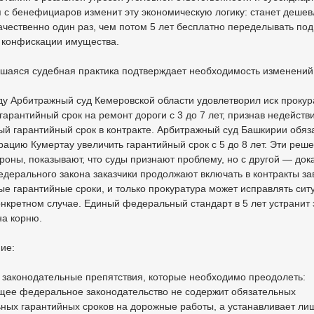
 с бенефициаров изменит эту экономическую логику: станет дешев
ачественно один раз, чем потом 5 лет бесплатно переделывать под
 конфискации имущества.
вшаяся судебная практика подтверждает необходимость изменений
ду Арбитражный суд Кемеровской области удовлетворил иск прокур
гарантийный срок на ремонт дороги с 3 до 7 лет, признав недейст
й гарантийный срок в контракте. Арбитражный суд Башкирии обяз
ацию Кумертау увеличить гарантийный срок с 5 до 8 лет. Эти реше
роны, показывают, что суды признают проблему, но с другой — док
едерального закона заказчики продолжают включать в контракты з
е гарантийные сроки, и только прокуратура может исправлять сит
нкретном случае. Единый федеральный стандарт в 5 лет устранит 
на корню.
ие:
 законодательные препятствия, которые необходимо преодолеть:
щее федеральное законодательство не содержит обязательных
ных гарантийных сроков на дорожные работы, а устанавливает ли