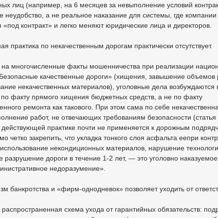
ых лиц (например, на 6 месяцев за невыполнение условий контрак
 неудобство, а не реальное наказание для системы, где компании
 «под контракт» и легко меняют юридические лица и директоров.
ная практика по некачественным дорогам практически отсутствует.
 на многочисленные факты мошенничества при реализации нацио
«Безопасные качественные дороги» (хищения, завышение объемов 
ание некачественных материалов), уголовные дела возбуждаются 
по факту прямого хищения бюджетных средств, а не по факту
енного ремонта как такового. При этом сама по себе некачественн
олнение работ, не отвечающих требованиям безопасности (статья
в действующей практике почти не применяется к дорожным подряд
о четко закрепить, что укладка тонкого слоя асфальта еепри конт
 использование некондиционных материалов, нарушение технологи
 разрушение дороги в течение 1-2 лет, — это уголовно наказуемое
министративное недоразумение».
зм банкротства и «фирм-однодневок» позволяет уходить от ответс
распространенная схема ухода от гарантийных обязательств: под