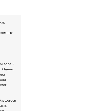
как
стемных
ки воле и
в. Однако
ора
факт
смог
бившегося
ся),
таж