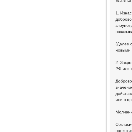
«Статья
1. Изна
доброво
злоупот
наказыва
(Далее 
новыми 
2. Закр
РФ или 
Доброво
значени
действи
или в п
Молчани
Согласи
наркоти