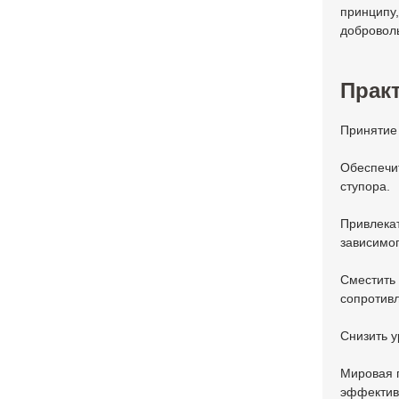
принципу
добровол
Практ
Принятие 
Обеспечит
ступора.
Привлекат
зависимо
Сместить
сопротивл
Снизить у
Мировая п
эффективн