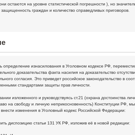
они остаются на уровне статистической погрешности ), но значител
 защищенность граждан и количество справедливых приговоров.
ие
ь определение изнасилования в Уголовном кодексе РФ, перемести
тельного доказательства факта насилия на доказательство отсутств
льного согласия. Это приведет российское законодательство в соот
менными стандартами защиты прав личности.
вании изложенного и руководствуясь ст.21 (охрана достоинства лич
право на свободу и личную неприкосновенность) Конституции РФ, мы
 внести изменения в Уголовный кодекс Российской Федерации:
нить диспозицию статьи 131 УК РФ, изложив её в новой редакции: