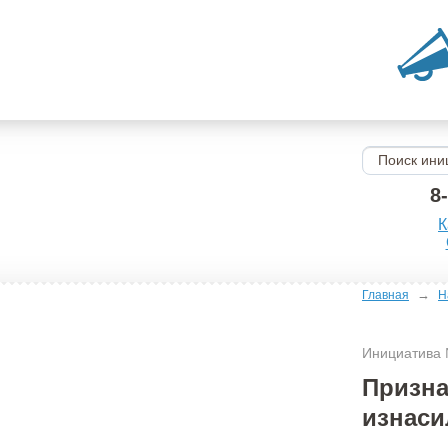
8
К
→
Главная
Н
Инициатива
Призна
изнас