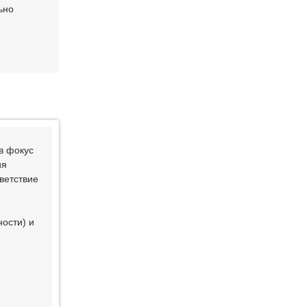
ьно
в фокус
ия
ветствие
ности) и