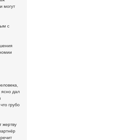
и могут
ным с
ршения
ономии
человека,
 ясно дал
л
что грубо
т жертву
 партнёр
оречит