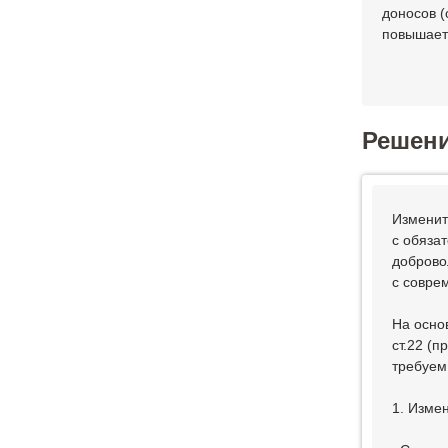
доносов (
повышает
Решен
Изменит
с обяза
доброво
с совре
На осно
ст.22 (
требуем
1. Изме