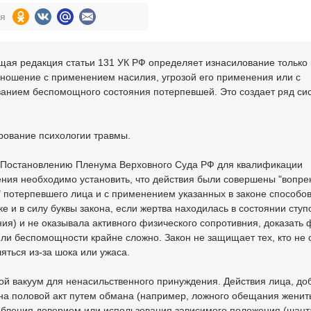
ся
ая редакция статьи 131 УК РФ определяет изнасилование только 
сношение с применением насилия, угрозой его применения или с
ванием беспомощного состояния потерпевшей. Это создает ряд си
рование психологии травмы.
 Постановлению Пленума Верховного Суда РФ для квалификации
ния необходимо установить, что действия были совершены "вопре
 потерпевшего лица и с применением указанных в законе способо
ке и в силу буквы закона, если жертва находилась в состоянии ступ
ия) и не оказывала активного физического сопротивния, доказать 
ли беспомощности крайне сложно. Закон не защищает тех, кто не 
яться из-за шока или ужаса.
ой вакуум для ненасильственного принуждения. Действия лица, до
на половой акт путем обмана (например, ложного обещания женить
ебления доверием или использования зависимого положения (шан