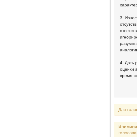
характе
3. Изна
отсутст
ответст
игнорир
разумны
аналоги
4. Дать
оценки 
время с
Для голо
Внимани
голосова