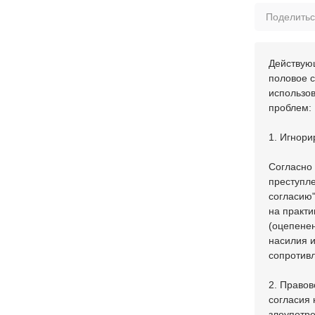
Поделить
Действующ
половое 
использо
проблем:
1. Игнори
Согласно
преступле
согласию"
на практи
(оцепенен
насилия и
сопротивл
2. Правов
согласия 
злоупотр