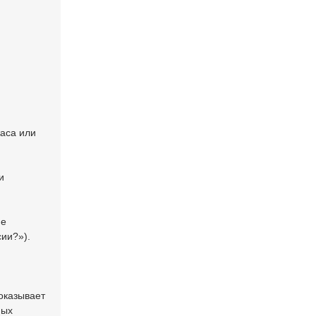
жаса или
и
не
сии?»).
оказывает
ных