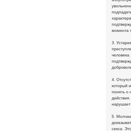
увольнени
подпадать
характера
подтвержд
момента т
3. Устаре
преступле
человека.
подтвержд
доброволь
4. Отсутс
который и
понять о 
действия.
нарушает
5. Молча
доказыват
секса. Эт