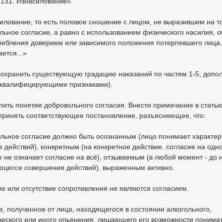
 131. Изнасилование».
силование, то есть половое сношение с лицом, не выразившим на то
льное согласие, а равно с использованием физического насилия, 
ребления доверием или зависимого положения потерпевшего лица,
ется...»
сохранить существующую градацию наказаний по частям 1-5, допо
квалифицирующими признаками).
епить понятие добровольного согласия. Внести примечание в стать
принять соответствующее постановление, разъясняющее, что:
льное согласие должно быть осознанным (лицо понимает характер
е действий), конкретным (на конкретное действие. согласие на одн
е не означает согласие на всё), отзываемым (в любой момент - до 
роцессе совершения действий), выраженным активно.
е или отсутствие сопротивления не являются согласием.
е, полученное от лица, находящегося в состоянии алкогольного,
ческого или иного опьянения, лишающего его возможности понима