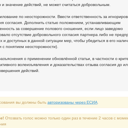
р и значение действий, не может считаться добровольным.
силование по неосторожности. Ввести ответственность за игнориро
вия согласия. Дополнить статью положением, устанавливающим
венность за совершение полового сношения, если лицо заведомо
овало отсутствие добровольного согласия партнера либо не предп
х и доступных в данной ситуации мер, чтобы убедиться в его налич
и с понятием неосторожности).
 разъяснения о применении обновлённой статьи, в частности о крит
активного волеизъявления и доказательствах отзыва согласия до ил
овершения действий.
сования вы должны быть
авторизованы через ЕСИА
.
е!
Отозвать голос можно только один раз в течение 2 часов с моме
ния