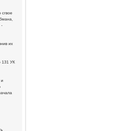
 сгвое
обмана,
 -
лнив их
ю 131 УК
 и
о
начала
ть