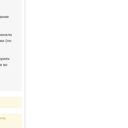
вание
риняло
ии (по
ериях
и во
нта