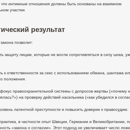
, что интимные отношения должны быть основаны на взаимном
ьном участии.
ический результат
закона позволит:
ь защиту лицам, которые не могли сопротивляться в силу шока, у
ь к ответственности за секс с использованием обмана, шантажа ил
го положения.
 фокус правоохранительной системы с допросов жертвы («почему 
ялась?») на проверку действий насильника («как убедился в согла
ровень латентной преступности и повысить доверие к правосудию.
рактика, в частности опыт Швеции, Германии и Великобритании, п
ость «закона о согласии». Этот подход не увеличивает число лож