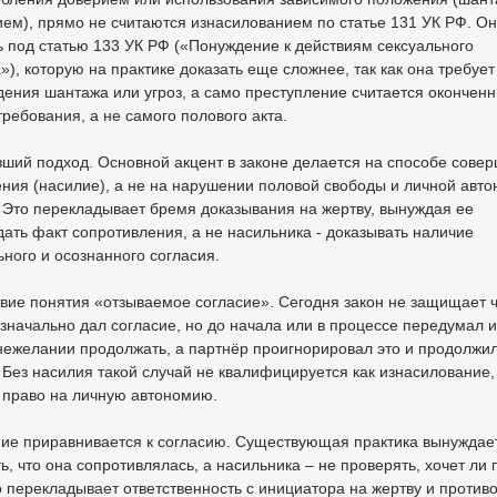
ем), прямо не считаются изнасилованием по статье 131 УК РФ. Он
 под статью 133 УК РФ («Понуждение к действиям сексуального
»), которую на практике доказать еще сложнее, так как она требует
ения шантажа или угроз, а само преступление считается окончен
ребования, а не самого полового акта.
вший подход. Основной акцент в законе делается на способе сове
ния (насилие), а не на нарушении половой свободы и личной авт
 Это перекладывает бремя доказывания на жертву, вынуждая ее
ать факт сопротивления, а не насильника - доказывать наличие
ного и осознанного согласия.
твие понятия «отзываемое согласие». Сегодня закон не защищает 
значально дал согласие, но до начала или в процессе передумал и
нежелании продолжать, а партнёр проигнорировал это и продолжи
 Без насилия такой случай не квалифицируется как изнасилование, 
 право на личную автономию.
ние приравнивается к согласию. Существующая практика вынуждае
ь, что она сопротивлялась, а насильника – не проверять, хочет ли
о перекладывает ответственность с инициатора на жертву и против