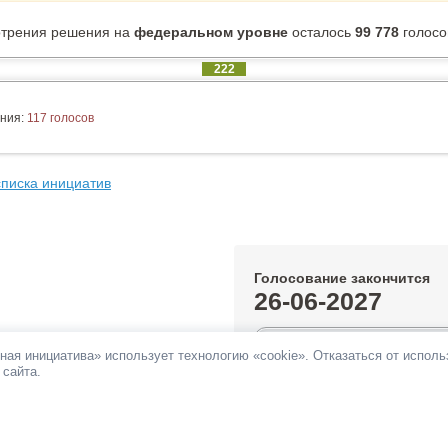
отрения решения на
федеральном уровне
осталось
99 778
голосо
222
ния:
117 голосов
списка инициатив
Голосование закончится
26-06-2027
0.22%
ная инициатива» использует технологию «cookie». Отказаться от испол
 сайта.
За инициативу подано:
222 голос
Против инициативы подано:
117 
Все инициативы автора