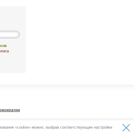
осов
олоса
емократии
ьзования «cookie» можно, выбрав соответствующие настройки