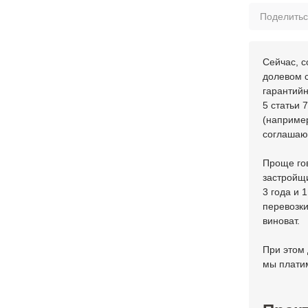
Поделить
Сейчас, с
долевом с
гарантийн
5 статьи 
(например
соглашаю
Проще гов
застройщи
3 года и 
перевозки
виноват.
При этом 
мы плати