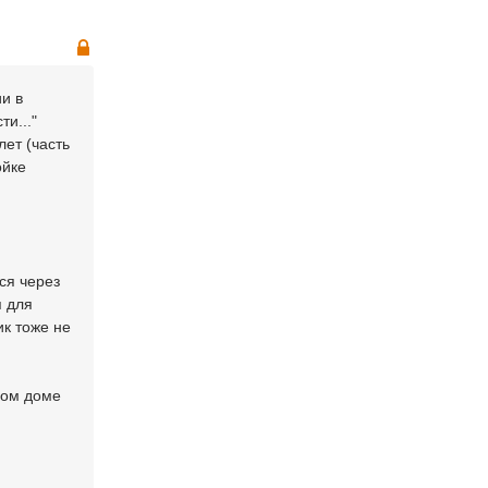
и в
и..."
лет (часть
ойке
ся через
я для
к тоже не
овом доме