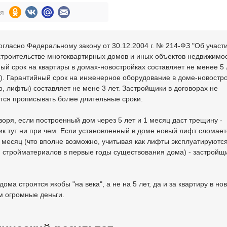
ся
огласно Федеральному закону от 30.12.2004 г. № 214-ФЗ "Об участи
троительстве многоквартирных домов и иных объектов недвижимост
ый срок на квартиры в домах-новостройках составляет не менее 5 
7). Гарантийный срок на инженерное оборудование в доме-новостр
, лифты) составляет не мене 3 лет. Застройщики в договорах не
тся прописывать более длительные сроки.
оря, если построенный дом через 5 лет и 1 месяц даст трещину -
к тут ни при чем. Если установленный в доме новый лифт сломает
1 месяц (что вполне возможно, учитывая как лифты эксплуатируютс
 стройматериалов в первые годы существования дома) - застройщи
дома строятся якобы "на века", а не на 5 лет, да и за квартиру в н
м огромные деньги.