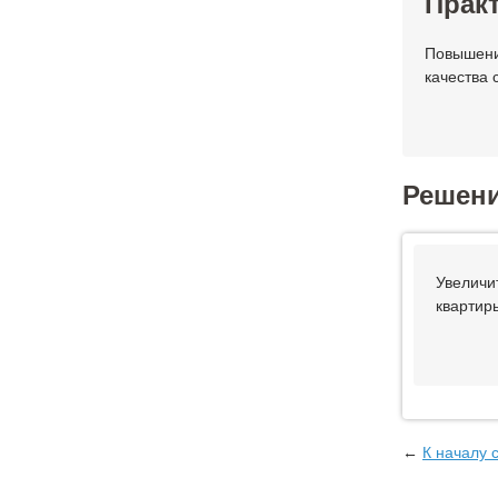
Практ
Повышени
качества 
Решен
Увеличит
квартиры
←
К началу 