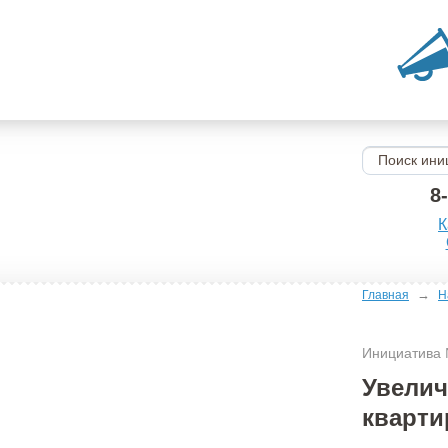
8
К
→
Главная
Н
Инициатива
Увелич
кварти