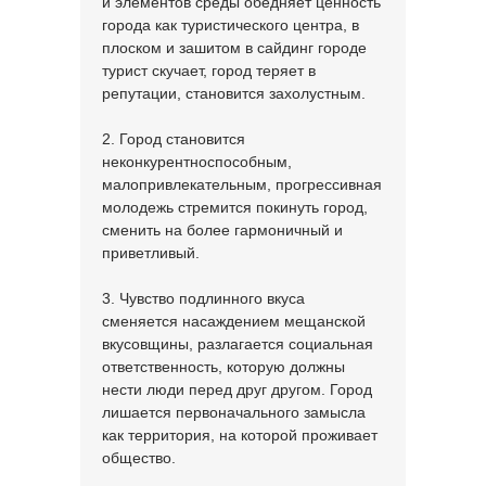
и элементов среды обедняет ценность
города как туристического центра, в
плоском и зашитом в сайдинг городе
турист скучает, город теряет в
репутации, становится захолустным.
2. Город становится
неконкурентноспособным,
малопривлекательным, прогрессивная
молодежь стремится покинуть город,
сменить на более гармоничный и
приветливый.
3. Чувство подлинного вкуса
сменяется насаждением мещанской
вкусовщины, разлагается социальная
ответственность, которую должны
нести люди перед друг другом. Город
лишается первоначального замысла
как территория, на которой проживает
общество.