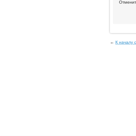
Отменит
←
К началу 