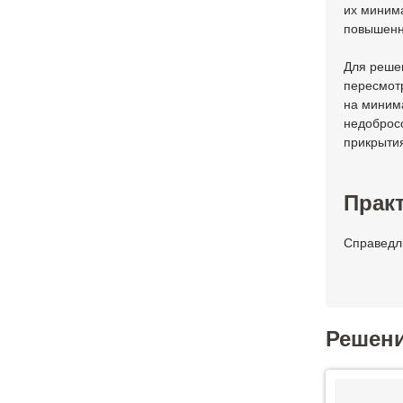
их минима
повышенн
Для решен
пересмотр
на минима
недоброс
прикрыти
Практ
Справедли
Решен