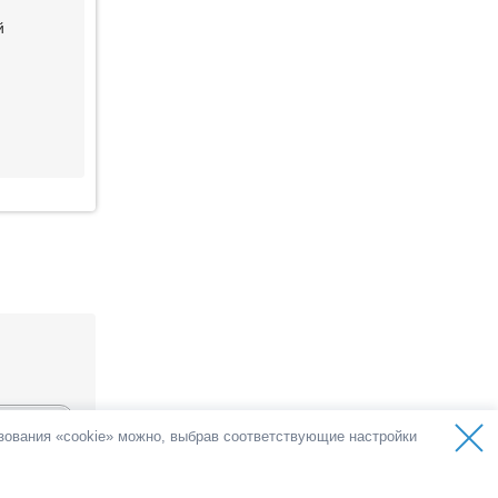
й
ьзования «cookie» можно, выбрав соответствующие настройки
осов
олоса