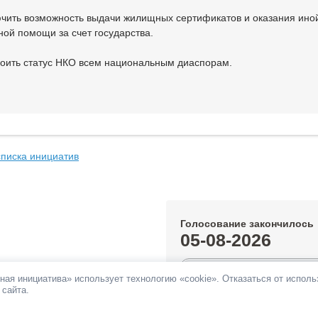
ючить возможность выдачи жилищных сертификатов и оказания ино
ной помощи за счет государства.
воить статус НКО всем национальным диаспорам.
списка инициатив
Голосование закончилось
05-08-2026
1.17%
ная инициатива» использует технологию «cookie». Отказаться от испол
 сайта.
За инициативу подано:
1 170 гол
Против инициативы подано:
32 г