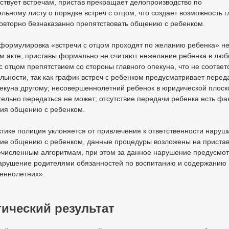
ствует встречам, пристав прекращает делопроизводство по
льному листу о порядке встреч с отцом, что создает возможность 
овторно безнаказанно препятствовать общению с ребенком.
 формулировка «встречи с отцом проходят по желанию ребенка» н
ом акте, приставы формально не считают нежелание ребенка в лю
 отцом препятствием со стороны главного опекуна, что не соответ
льности, так как график встреч с ребенком предусматривает перед
екуна другому; несовершеннолетний ребенок в юридической плоск
ельно передаться не может; отсутствие передачи ребенка есть фа
вия общению с ребенком.
ктике полиция уклоняется от привлечения к ответственности наруш
вие общению с ребенком, данные процедуры возложены на пристав
численным алгоритмам, при этом за данное нарушение предусмо
нарушение родителями обязанностей по воспитанию и содержанию
еннолетних».
ический результат