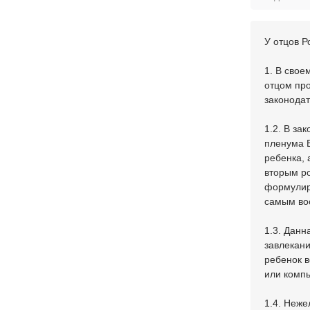
У отцов Р
1. В свое
отцом пр
законодат
1.2. В за
пленума 
ребенка, 
вторым ро
формулиро
самым во
1.3. Данн
завлекани
ребенок в
или компь
1.4. Неж