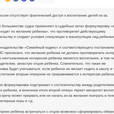
оссии отсутствует фактический доступ к воспитанию детей из-за:
м большинстве судьи применяют в судебных актах формулировку «в
оходят по желанию ребенка», что противоречит действующему
ельству и создает условия спекуляции и манипуляции над ребенко
конодательстве «Семейный кодекс» и соответствующего постановл
ВС прописано, что желание ребенка не должно противоречить инт
а неотъемлемым интересом ребенка является воспитание, в том ч
дителем, зачастую отцом ребенка. Сомнительно, что такая же
вка будет учитываться, если ребенок не желает ходить в школу и т
спитание вторым опекуном не приравнивается к интересам ребенк
ая формулировка подстрекает к состязательству между родителями
я ребенка, в конечном итоге второй опекун теряет авторитет воспи
стречу может прервать или не начать из-за желания поиграть в т
ютерные игры и т.д.
елание ребёнка встречаться с отцом возможно сформировать обма