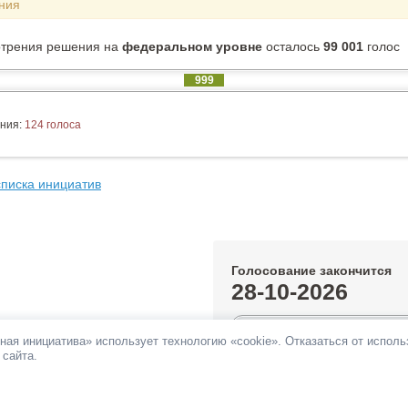
ния
отрения решения на
федеральном уровне
осталось
99 001
голос
999
ния:
124 голоса
списка инициатив
Голосование закончится
28-10-2026
0.99%
ная инициатива» использует технологию «cookie». Отказаться от испол
 сайта.
За инициативу подано:
999 голос
Против инициативы подано:
124 