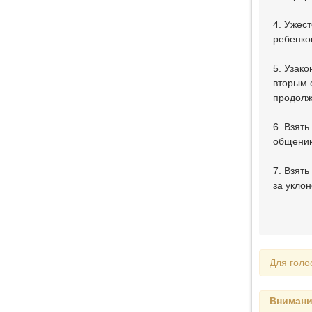
4. Ужес
ребенко
5. Узако
вторым 
продолж
6. Взять
общению
7. Взят
за укло
Для голо
Внимани