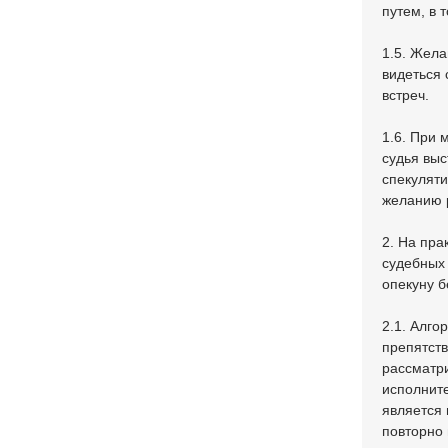
путем, в 
1.5. Жела
видеться 
встреч.
1.6. При 
судья выс
спекуляти
желанию 
2. На пра
судебных 
опекуну 
2.1. Алго
препятств
рассматри
исполните
является 
повторно 