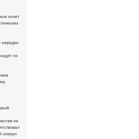
нок хочет
ктических
е нередко
оходят по
нием
ому
торый
ристав не
пятствовал
й опекун