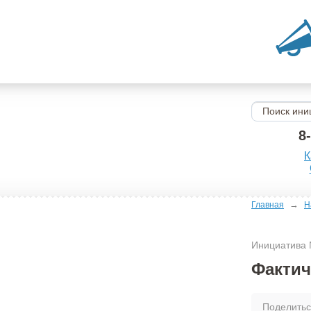
8
К
→
Главная
Н
Инициатива
Фактич
Поделить