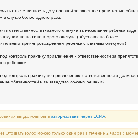
точить ответственность до уголовной за злостное препятствие обще
м в случае более одного раза.
нить ответственность главного опекуна за нежелание ребенка видет
опекуном не по вине второго опекуна (обусловлено более
ительным времяпровождением ребенка с главным опекуном).
 под контроль практику привлечения к ответственности за препятст
 с ребенком.
ь под контроль практику по привлечению к ответственности должнос
нение обязанностей и за заведомо ложных решений.
сования вы должны быть
авторизованы через ЕСИА
.
е!
Отозвать голос можно только один раз в течение 2 часов с моме