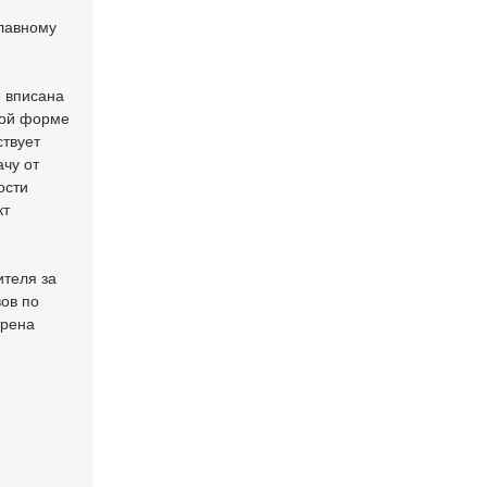
главному
е вписана
бой форме
ствует
ачу от
ости
кт
ителя за
ов по
трена