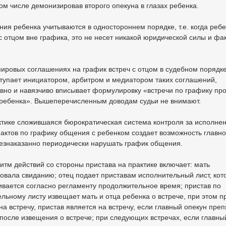
том числе демонизировав второго опекуна в глазах ребенка.
ния ребенка учитываются в одностороннем порядке, т.е. когда ребе
с отцом вне графика, это не несет никакой юридической силы и фа
мировых соглашениях на график встреч с отцом в судебном порядк
тупает инициатором, арбитром и медиатором таких соглашений,
вно и навязчиво вписывает формулировку «встречи по графику пр
ребенка». Вышеперечисленным доводам судьи не внимают.
ктике сложившаяся бюрократическая система контроля за исполне
актов по графику общения с ребенком создает возможность главн
безнаказанно периодически нарушать график общения.
ритм действий со стороны пристава на практике включает: мать
овала свиданию; отец подает приставам исполнительный лист, ко
вается согласно регламенту продолжительное время; пристав по
льному листу извещает мать и отца ребенка о встрече, при этом п
на встречу, пристав является на встречу, если главный опекун пре
после извещения о встрече; при следующих встречах, если главны