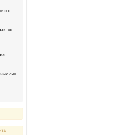
нию с
ься со
вие
тных лиц
нта