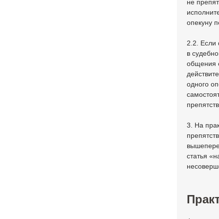
не препят
исполните
опекуну п
2.2. Если
в судебн
общения с
действите
одного оп
самостоят
препятст
3. На пра
препятст
вышепере
статья «
несоверш
Практ