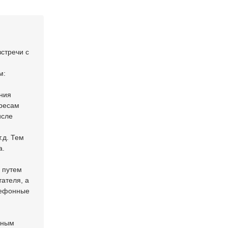
стречи с
м:
ения
ересам
исле
.д. Тем
а.
 путем
тателя, а
елефонные
нным