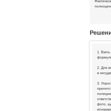
Фактическ
полноцен
Решен
1. Взят
формули
2. Для в
в несуд
3. Упро
препятс
полиции
ответств
фото, а
игнорир