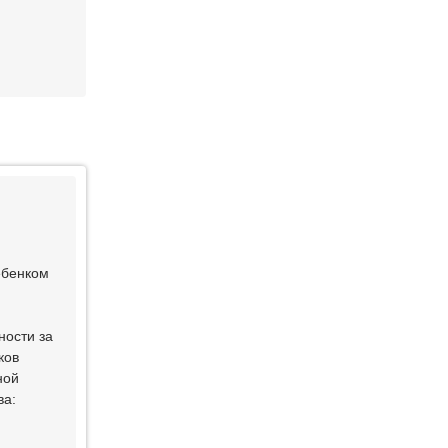
ебенком
ности за
ков
ной
ва: