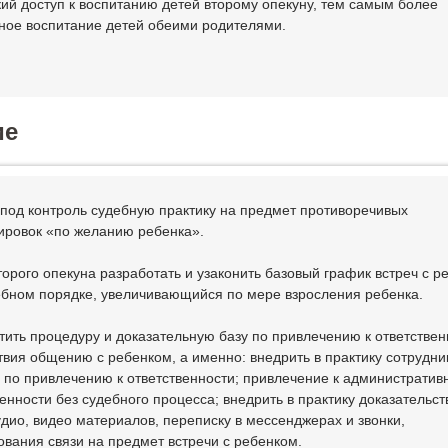
ий доступ к воспитанию детей второму опекуну, тем самым более
ное воспитание детей обеими родителями.
ие
ь под контроль судебную практику на предмет противоречивых
ровок «по желанию ребенка».
торого опекуна разработать и узаконить базовый график встреч с р
ебном порядке, увеличивающийся по мере взросления ребенка.
стить процедуру и доказательную базу по привлечению к ответствен
твия общению с ребенком, а именно: внедрить в практику сотрудни
 по привлечению к ответственности; привлечение к административ
енности без судебного процесса; внедрить в практику доказательст
удио, видео материалов, переписку в мессенджерах и звонки,
ования связи на предмет встречи с ребенком.