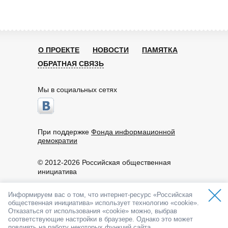
О ПРОЕКТЕ
НОВОСТИ
ПАМЯТКА
ОБРАТНАЯ СВЯЗЬ
Мы в социальных сетях
При поддержке
Фонда информационной
демократии
© 2012-2026 Российская общественная
инициатива
Пользовательское соглашение
Информируем вас о том, что интернет-ресурс «Российская
По вопросам работы портала обращайтесь:
общественная инициатива» использует технологию «cookie».
info@roi.ru
Отказаться от использования «cookie» можно, выбрав
8-800-200-61-62
соответствующие настройки в браузере. Однако это может
API РОИ
повлиять на работу некоторых функций сайта.